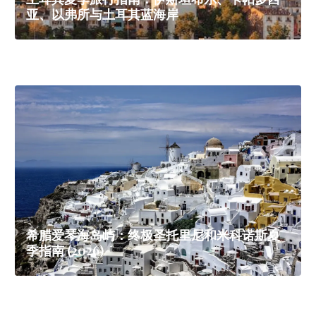
亚、以弗所与土耳其蓝海岸
希腊爱琴海岛屿：终极圣托里尼和米科诺斯夏
季指南 (2026)