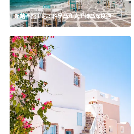
超越圣托里尼：科孚岛和克里特岛深度游