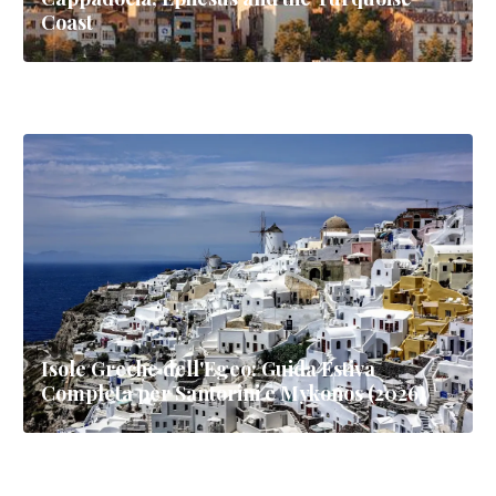
Coast
Isole Greche dell'Egeo: Guida Estiva
Completa per Santorini e Mykonos (2026)