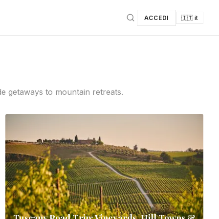
ACCEDI
🇮🇹 it
de getaways to mountain retreats.
Tuscany Road Trip: Vineyards, Hill Towns &