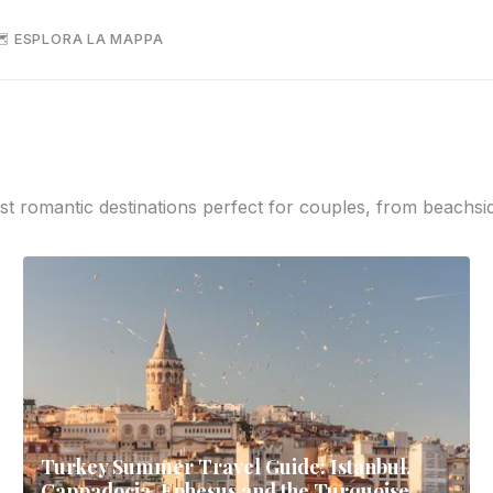
 ESPLORA LA MAPPA
t romantic destinations perfect for couples, from beachsi
Turkey Summer Travel Guide: Istanbul,
Cappadocia, Ephesus and the Turquoise