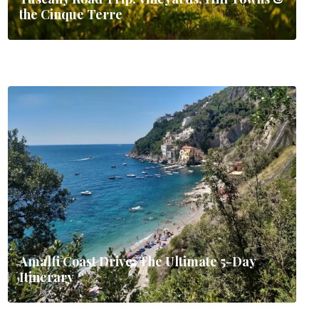
the Cinque Terre
Amalfi Coast Drive: The Ultimate 5-Day
Itinerary