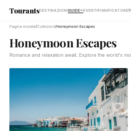
Vai al contenuto principale
Tourants
DESTINAZIONI
GUIDE
EVENTI
PIANIFICATORE

Pagina iniziale
/
Collezioni
/
Honeymoon Escapes
Honeymoon Escapes
Romance and relaxation await. Explore the world's mos