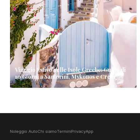
Viaggio Estivo nelle Isole Greche: Guida di
10 Giorni a Santorini, Mykonos e Creta
Noleggio Auto
Chi siamo
Termini
Privacy
App