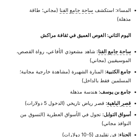
المساء: استكشف
ساحة جامع الفنا
(مجاني؛ طاقة
مذهلة)
اليوم الثاني: الغوص العميق في ثقافة مراكش
ساحة جامع الفنا
:
شاهد مشعوذي الأفاعي، رواة القصص،
الموسيقيين (مجاني)
جامع الكتبية:
المنارة الشهيرة (مشاهدة خارجية مجانية؛
المسلمين فقط بالداخل)
جامع بن يوسف:
هندسة مذهلة
قصر الباهية
:
قصر رياض تاريخي (الدخول 5 دولارات)
أسواق التوابل:
تجول في الأسواق العطرية (التسوق من
النوافذ مجاني)
الحناء:
فن تقليدي (5-10 دولارات)