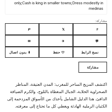
only;Cash is king in smaller towns;Dress modestly in
medinas
مشاركة:
𝙋
𝕏
F
✉
✈
💬
نسخ الرابط
♡ حفظ
⬇ بدون اتصال
مشاركة
اكتشف المزيج الساحر للمغرب: المدن العتيقة، المناظر
الصحراوية الخلابة، الجبال المغطاة بالثلوج، والكرم الضيافة
الدافئ. هذا الدليل الشامل يأخذك من الأسواق المزدحمة إلى
الكثبان الرملية الهادئة ويغطي كل ما تحتاج إلى معرفته.