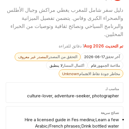
دليل سفر شامل للمغرب يغطي مراكش وجبال الأطلس
والصحراء الكبرى وفاس. يتضمن تفصيل الميزانية
والبرنامج السياحي ونصائح ثقافية وتوصيات من الخبراء
المحليين.
تم التحديث Aug 2026
1 دقائق للقراءة
آخر تحقق
2026-06-17
التحقق من المصدر
المصدر غير معروف
ملاءمة الجمهور
عام
اكتمال المسار
لا ينطبق
مخاطر جودة نقاط الاهتمام
Unknown
مناسب لـ
culture-lover, adventure-seeker, photographer
نصائح سريعة
Hire a licensed guide in Fes medina;Learn a few
Arabic/French phrases;Drink bottled water