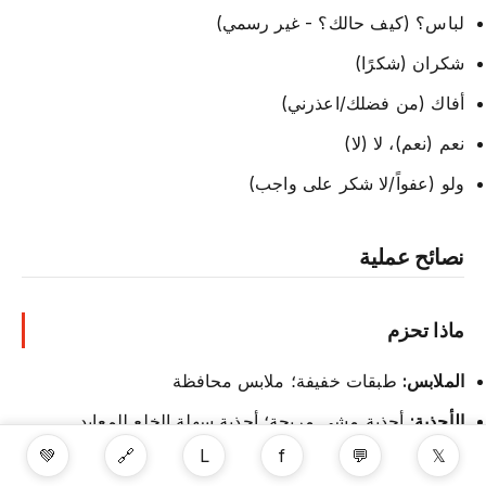
لباس؟ (كيف حالك؟ - غير رسمي)
شكران (شكرًا)
أفاك (من فضلك/اعذرني)
نعم (نعم)، لا (لا)
ولو (عفواً/لا شكر على واجب)
نصائح عملية
ماذا تحزم
الملابس:
طبقات خفيفة؛ ملابس محافظة
الأحذية:
أحذية مشي مريحة؛ أحذية سهلة الخلع للمعابد
💚
🔗
L
f
💬
𝕏
الواقي من الشمس:
عامل حماية عالي؛ شمس الصحراء