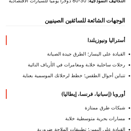
التكاليف النموذجية:
30-80 دولاراً يومياً للسيارات الاقتصادية
الوجهات الشائعة للسائقين الصينيين
أستراليا ونيوزيلندا
القيادة على اليسار؛ الطرق جيدة الصيانة
رحلات ساحلية خلابة ومغامرات في الأرياف النائية
تتباين أحوال الطقس؛ خطط لرحلاتك الموسمية بعناية
أوروبا (إسبانيا، فرنسا، إيطاليا)
شبكات طرق ممتازة
مسارات بحرية متوسطية خلابة
القيادة على اليمين؛ تطبيقات الملاحة ضرورية