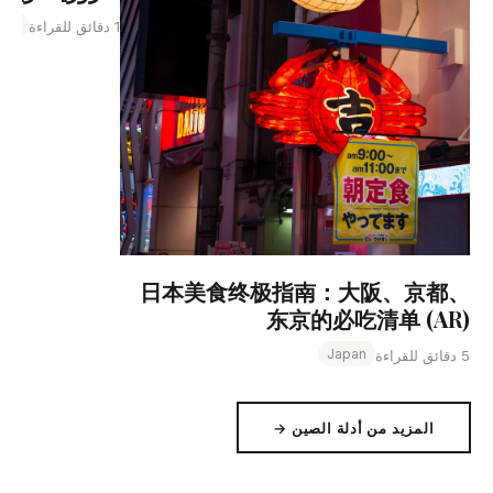
and
1 دقائق للقراءة
日本美食终极指南：大阪、京都、
东京的必吃清单 (AR)
Japan
5 دقائق للقراءة
المزيد من أدلة الصين →