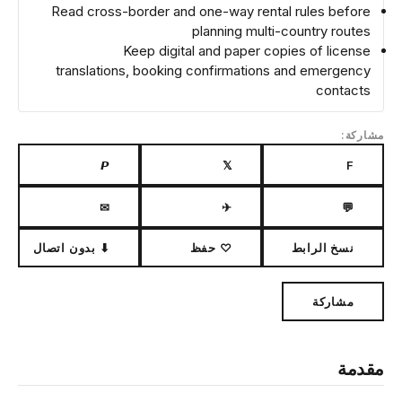
Read cross-border and one-way rental rules before
planning multi-country routes
Keep digital and paper copies of license
translations, booking confirmations and emergency
contacts
مشاركة:
𝙋
𝕏
F
✉
✈
💬
نسخ الرابط
♡ حفظ
⬇ بدون اتصال
مشاركة
مقدمة