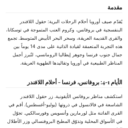
مقدمة
يُقدّم صيف أوروبا أحلام الرحلات البرية: حقول اللافندر
البنفسجية في بروفانس، وكروم العنب المتموجة في توسكانا،
والقرى القديمة العريقة، وسحر البحر الأبيض المتوسط. تجمع
هذه التجربة المتعمقة لقيادة الذاتية على مدى 14 يوماً بين
جمال جنوب فرنسا وجوهر إيطاليا الرومانسي، لتُبرز أجمل
المناظر الطبيعية في أوروبا وتقاليدها الطهوية العريقة.
الأيام 1-4: بروفانس، فرنسا - أحلام اللافندر
استكشف مناظر بروفانس الأيقونية. زر حقول اللافندر
الشاسعة في فالانسول في ذروتها (يوليو-أغسطس). أقم في
القرى الفاتنة مثل لورمارين وأنسويس وفورسالكيي. تجوّل
في الأسواق المحلية وتذوّق المطبخ البروفنسالي وزر الأطلال