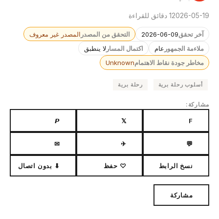
2026-05-19
1 دقائق للقراءة
آخر تحقق
2026-06-09
التحقق من المصدر
المصدر غير معروف
ملاءمة الجمهور
عام
اكتمال المسار
لا ينطبق
مخاطر جودة نقاط الاهتمام
Unknown
أسلوب رحلة برية
رحلة برية
مشاركة:
𝙋
𝕏
F
✉
✈
💬
نسخ الرابط
♡ حفظ
⬇ بدون اتصال
مشاركة