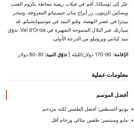
عبّر إلى توسكانا. أقم في فيلات ريفية محاطة بكروم العنب
وبساتين الزيتون. زر أبراج سان جيمينيانو المعروفة، وسحر
بيينزا في عصر النهضة، وقبو النبيذ في مونتيبولتشيانو. قد
سيارتك عبر التلال المتموجة الشهيرة في Val d'Orcia. تذوّق
نبيذ كيانتي وبرونيلو من الدرجة الأولى.
الإقامة:
90-170 دولار/الليلة |
تذوّق النبيذ:
30-80 دولار
معلومات عملية
أفضل الموسم
يونيو-أغسطس: أفضل الطقس لكنه مزدحم
مايو وسبتمبر: طقس مثالي وزحام أقل