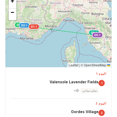
+
−
D3-1
D2-1
D1-1
D6-1
D5-1
|
©
OpenStreetMap
Leaflet
اليوم 1
Valensole Lavender Fields
1
🧭
معلم سياحي
▾
اليوم 2
Gordes Village
2