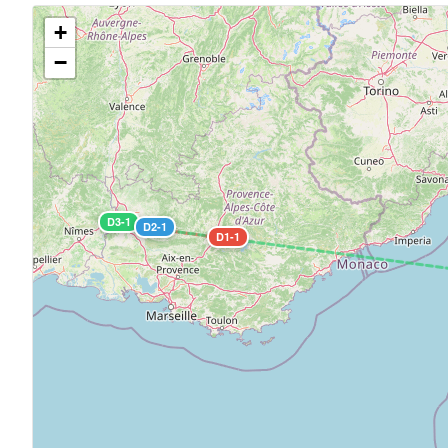
+
−
D3-1
D2-1
D1-1