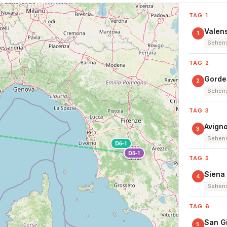
TAG 1
Valens
1
Sehens
TAG 2
Gordes
2
Sehens
TAG 3
Avign
3
Sehens
D6-1
D5-1
TAG 5
Siena 
4
Sehens
TAG 6
San G
5