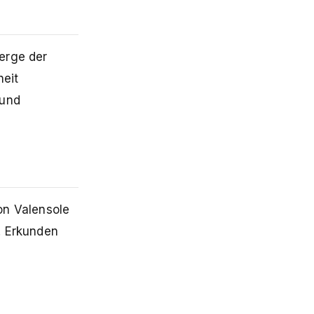
erge der
heit
 und
on Valensole
. Erkunden