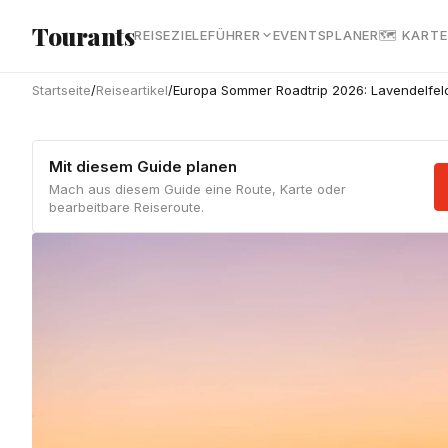
Zum Hauptinhalt springen
Tourants
REISEZIELE
FÜHRER
EVENTS
PLANER
🗺 KARTE
Startseite
/
Reiseartikel
/
Europa Sommer Roadtrip 2026: Lavendelfel
Mit diesem Guide planen
Mach aus diesem Guide eine Route, Karte oder
bearbeitbare Reiseroute.