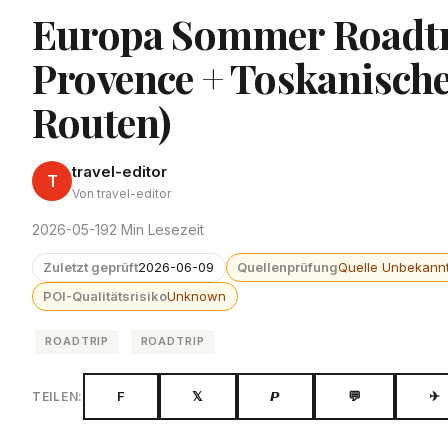
Europa Sommer Roadtri
Provence + Toskanische
Routen)
travel-editor
T
Von travel-editor
2026-05-19
2 Min Lesezeit
Zuletzt geprüft
2026-06-09
Quellenprüfung
Quelle Unbekann
POI-Qualitätsrisiko
Unknown
ROADTRIP
ROADTRIP
F
𝕏
𝙋
💬
✈
TEILEN: