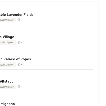
ole Lavender Fields
🧭
würdigkeit
▾
 Village
🧭
würdigkeit
▾
on Palace of Popes
🧭
würdigkeit
▾
Altstadt
🧭
würdigkeit
▾
imignano