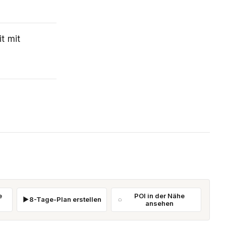
t mit
e
POI in der Nähe
8-Tage-Plan erstellen
ansehen