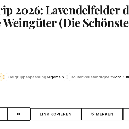
p 2026: Lavendelfelder d
 Weingüter (Die Schönst
t
Zielgruppenpassung
Allgemein
Routenvollständigkeit
Nicht Zut
✉
LINK KOPIEREN
♡ MERKEN