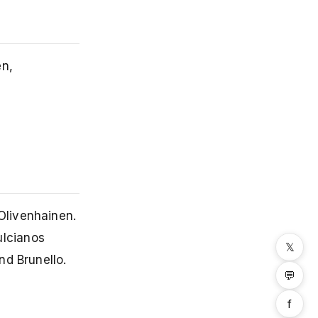
en,
Olivenhainen.
ulcianos
𝕏
nd Brunello.
💬
f