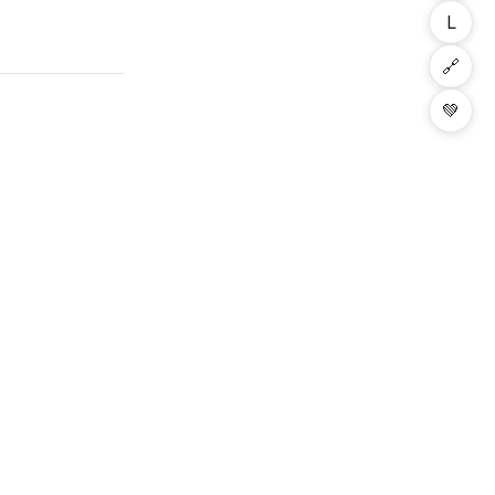
L
🔗
💚