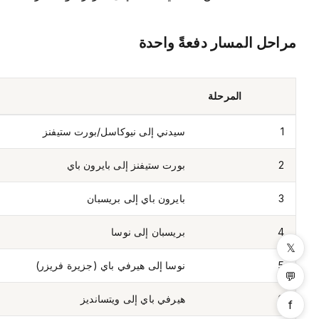
مراحل المسار دفعةً واحدة
المرحلة
1
سيدني إلى نيوكاسل/بورت ستيفنز
2
بورت ستيفنز إلى بايرون باي
3
بايرون باي إلى بريسبان
4
بريسبان إلى نوسا
𝕏
5
نوسا إلى هيرفي باي (جزيرة فريزر)
💬
6
هيرفي باي إلى ويتسانديز
f