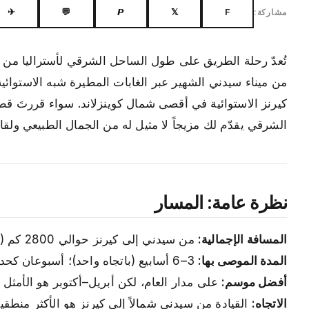
✈
💬
𝙋
𝕏
F
مشاركة:
من ميناء سيدني الشهير عبر الغابات المطيرة شبه الاستوائي
كيرنز الاستوائية في أقصى شمال كوينزلاند. سواء قررتَ قطع 
الشرقي يقدّم لك مزيجاً لا مثيل له من الجمال الطبيعي ولقاءات
نظرة عامة: المسار
المسافة الإجمالية:
من سيدني إلى كيرنز حوالي 2800 كم (1740 ميلاً) عبر الطريق السريع المباشر
المدة الموصى بها:
3–6 أسابيع (باتجاه واحد)؛ أسبوعان كحد أدنى للنسخة المختصرة
أفضل موسم:
على مدار العام، لكن أبريل–أكتوبر هو الأمثل ع
الاتجاه:
القيادة من سيدني شمالاً إلى كيرنز هو الأكثر منطق