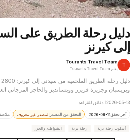
دليل رحلة الطريق على الس
إلى كيرنز
Tourants Travel Team
T
بقلم Tourants Travel Team
د
وبريسبان وجزيرة فريزر وويتسانديز والحاجز المرجاني العظ
2026-05-13
1 دقائق للقراءة
آخر تحقق
2026-06-11
التحقق من المصدر
المصدر غير معروف
ملاءمة
أسلوب رحلة برية
رحلة برية
الشواطئ والجزر