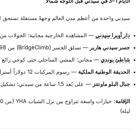
الأيام 1–3 في سيدني قبل التوجه شمالاً
سيدني واحدة من أعظم مدن العالم وجهةً مستقلة تستحق الزيارة
دار أوبرا سيدني
— المشاهدة الخارجية مجانية؛ الجولات من 45 دولاراً أستراليا
جسر سيدني هاربر
— تسلق الجسر (BridgeClimb) من 198 دولاراً أسترالياً؛ المشي على الممشى المشاة مجاناً
شاطئ بوندي
— مجاني؛ المشي الساحلي حتى كوجي رائع (6 كم)
الحديقة الوطنية الملكية
— رسوم المركبات 12 دولاراً أسترالياً؛ أقدم حديقة وطنية في أستراليا
جبال البلو ماونتنز
— على بُعد 1.5 ساعة من سيدني؛ تشكيل صخور الأخوات الثلاث، وكهوف جينولان
الإقامة:
ليلة)