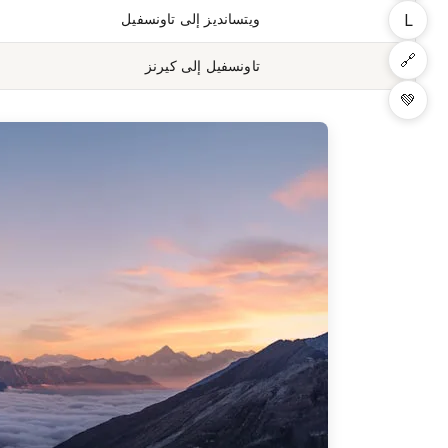
L
7
ويتسانديز إلى تاونسفيل
🔗
8
تاونسفيل إلى كيرنز
💚