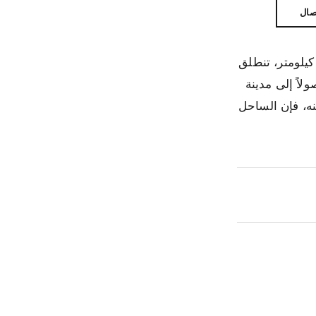
صال
ّ رحلة الطريق على طول الساحل الشرقي لأستراليا من أعظم مغامرات القيادة في العالم — رحلة تمتد لأكثر من 2800 كيلومتر، تنطلق
ولاً إلى مدينة
نه، فإن الساحل