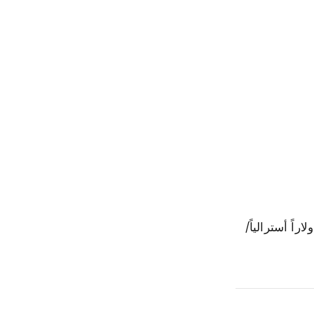
تراوح بين نزل الشباب YHA (من 40 دولاراً أسترالياً/ليلة) وفنادق سيركولار كي الفاخرة (من 400 دولاراً أسترالياً/