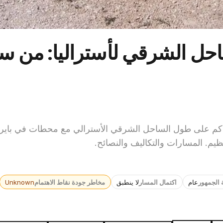
احل الشرقي لأستراليا: من س
ليل رحلة الطريق الملحمية من سيدني إلى كيرنز: 2800 كم على طول الساحل الشرقي الأسترالي مع محطات في
يم. المسارات والتكاليف والنصائح.
 الجمهور
عام
اكتمال المسار
لا ينطبق
مخاطر جودة نقاط الاهتمام
Unknown