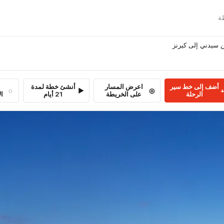

دليل رحلة الطريق
أنشئ خطة لمدة
اعرض المسار
أضف إلى خط سير
بة
21 أيام
على الخريطة
الرحلة