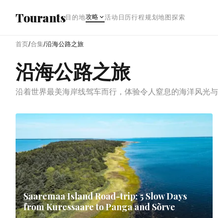
跳转到主内容
Tourants
攻略
目的地
活动日历
行程规划
地图探索
首页
/
合集
/
沿海公路之旅
沿海公路之旅
沿着世界最美海岸线驾车而行，体验令人窒息的海洋风光与
Saaremaa Island Road-trip: 5 Slow Days
from Kuressaare to Panga and Sõrve