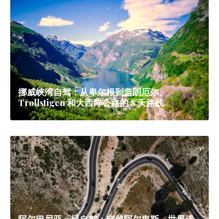
挪威峡湾自驾：从卑尔根到盖朗厄尔、
Trollstigen 和大西洋公路的 8 天路线