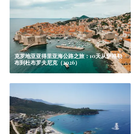
克罗地亚亚得里亚海公路之旅：10天从萨格勒
布到杜布罗夫尼克（2026）