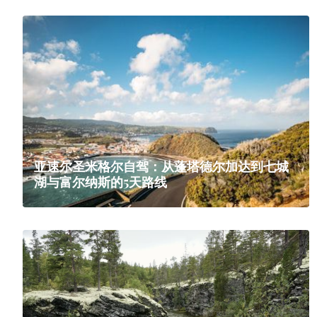
亚速尔圣米格尔自驾：从蓬塔德尔加达到七城
湖与富尔纳斯的5天路线