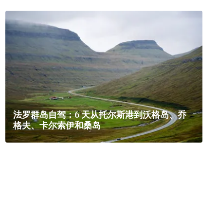
法罗群岛自驾：6 天从托尔斯港到沃格岛、乔
格夫、卡尔索伊和桑岛