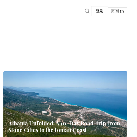
登录
🇨🇳 zh
Albania Unfolded: A 10-Day Road-trip from
Stone Cities to the Ionian Coast