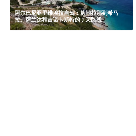
阿尔巴尼亚里维埃拉自驾：从地拉那到希马
拉、萨兰达和吉诺卡斯特的 7 天路线