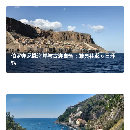
伯罗奔尼撒海岸与古迹自驾：雅典往返 9 日环
线