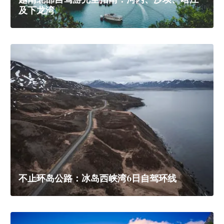
及下龙湾
不止环岛公路：冰岛西峡湾6日自驾环线