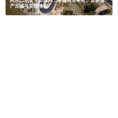
阿尔巴尼亚 9 日自驾：穿越阿尔卑斯、世界遗
产古城与里维埃拉