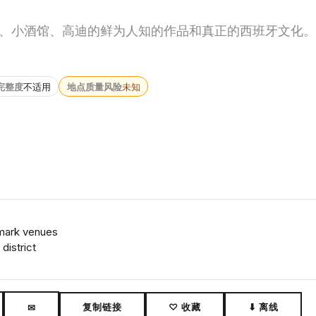
、小酒馆、高迪的鲜为人知的作品和真正的西班牙文化。
完整度
不适用
地点质量风险
未知
dmark venues
district
复制链接
♡ 收藏
⬇ 离线
✉