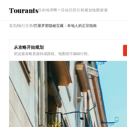
跳转到主内容
Tourants
攻略
目的地
活动日历
行程规划
地图探索
首页
/
旅行文章
/
巴塞罗那隐秘宝藏：本地人的正宗指南
从攻略开始规划
把这篇攻略直接转成路线、地图或可编辑行程。