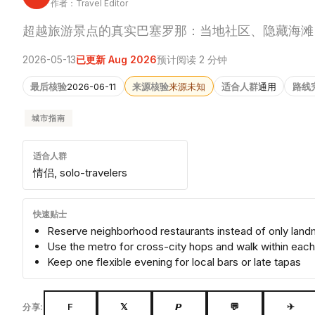
作者：Travel Editor
超越旅游景点的真实巴塞罗那：当地社区、隐藏海滩
2026-05-13
已更新 Aug 2026
预计阅读 2 分钟
最后核验
2026-06-11
来源核验
来源未知
适合人群
通用
路线
城市指南
适合人群
情侣, solo-travelers
快速贴士
Reserve neighborhood restaurants instead of only lan
Use the metro for cross-city hops and walk within each 
Keep one flexible evening for local bars or late tapas
F
𝕏
𝙋
💬
✈
分享: