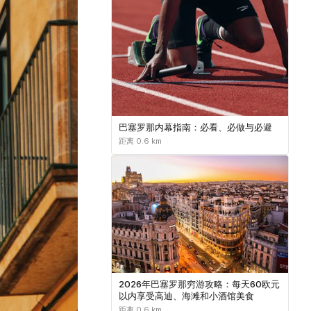
巴塞罗那内幕指南：必看、必做与必避
距离 0.6 km
2026年巴塞罗那穷游攻略：每天60欧元
以内享受高迪、海滩和小酒馆美食
距离 0.6 km