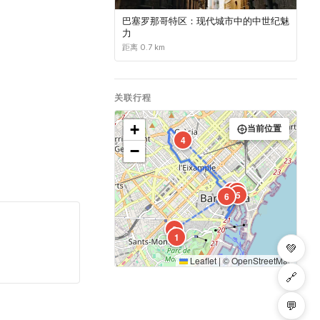
巴塞罗那哥特区：现代城市中的中世纪魅
力
距离 0.7 km
关联行程
+
当前位置
4
−
3
7
5
6
2
1
💚
Leaflet
|
©
OpenStreetMap
🔗
💬