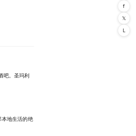
f
𝕏
L
酒吧。圣玛利
那本地生活的绝