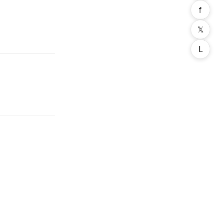
f
𝕏
L