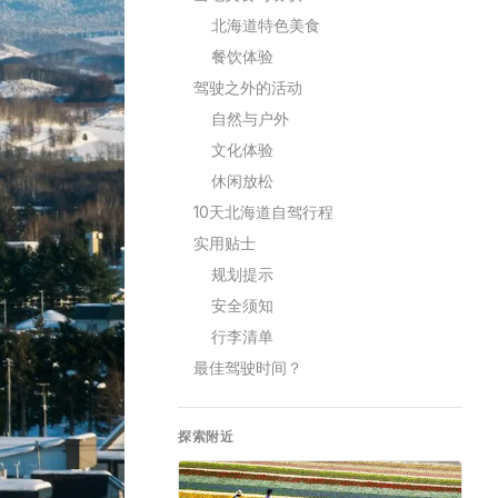
北海道特色美食
餐饮体验
驾驶之外的活动
自然与户外
文化体验
休闲放松
10天北海道自驾行程
实用贴士
规划提示
安全须知
行李清单
最佳驾驶时间？
探索附近