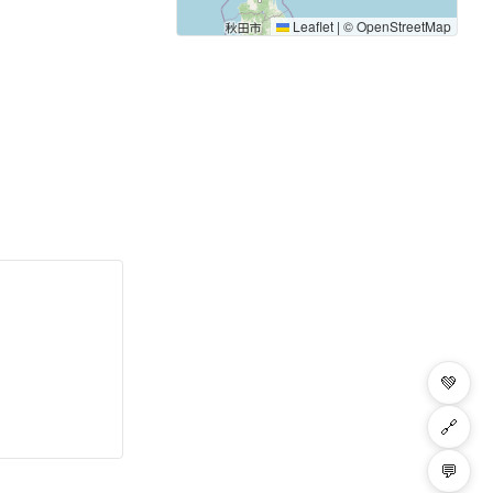
Leaflet
|
©
OpenStreetMap
💚
🔗
💬