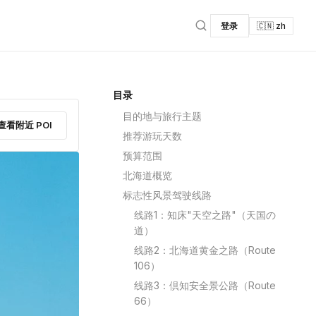
登录
🇨🇳 zh
目录
目的地与旅行主题
查看附近 POI
推荐游玩天数
预算范围
北海道概览
标志性风景驾驶线路
线路1：知床"天空之路"（天国の
道）
线路2：北海道黄金之路（Route
106）
线路3：倶知安全景公路（Route
66）