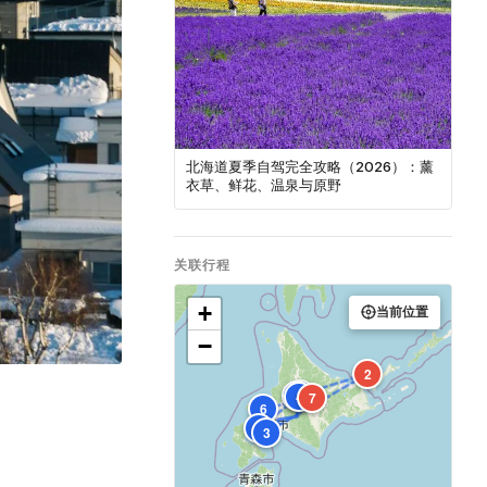
北海道夏季自驾完全攻略（2026）：薰
衣草、鲜花、温泉与原野
关联行程
+
当前位置
−
2
1
8
4
7
6
5
3