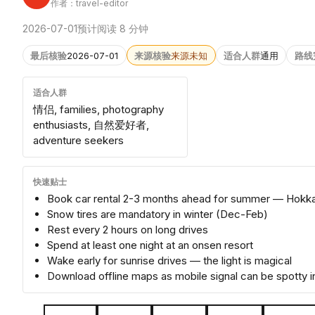
作者：travel-editor
2026-07-01
预计阅读 8 分钟
最后核验
2026-07-01
来源核验
来源未知
适合人群
通用
路线
适合人群
情侣, families, photography
enthusiasts, 自然爱好者,
adventure seekers
快速贴士
Book car rental 2-3 months ahead for summer — Hokkai
Snow tires are mandatory in winter (Dec-Feb)
Rest every 2 hours on long drives
Spend at least one night at an onsen resort
Wake early for sunrise drives — the light is magical
Download offline maps as mobile signal can be spotty 