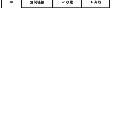
复制链接
♡ 收藏
⬇ 离线
✉