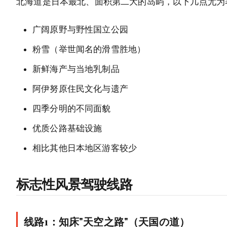
北海道是日本最北、面积第二大的岛屿，以下几点尤为
广阔原野与野性国立公园
粉雪（举世闻名的滑雪胜地）
新鲜海产与当地乳制品
阿伊努原住民文化与遗产
四季分明的不同面貌
优质公路基础设施
相比其他日本地区游客较少
标志性风景驾驶线路
线路1：知床"天空之路"（天国の道）