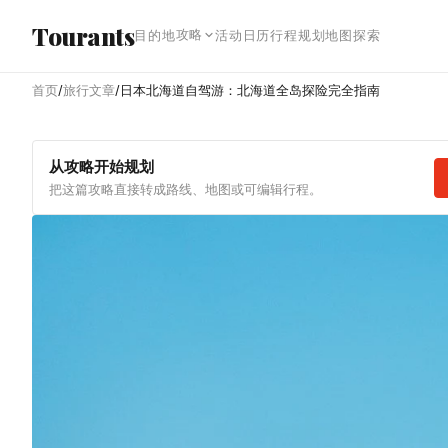
跳转到主内容
Tourants
攻略
目的地
活动日历
行程规划
地图探索
首页
/
旅行文章
/
日本北海道自驾游：北海道全岛探险完全指南
从攻略开始规划
把这篇攻略直接转成路线、地图或可编辑行程。