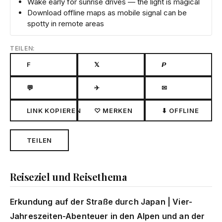
Wake early for sunrise drives — the light is magical
Download offline maps as mobile signal can be
spotty in remote areas
TEILEN:
F
𝕏
𝙋
💬
✈
✉
LINK KOPIEREN
♡ MERKEN
⬇ OFFLINE
TEILEN
Reiseziel und Reisethema
Erkundung auf der Straße durch Japan | Vier-
Jahreszeiten-Abenteuer in den Alpen und an der