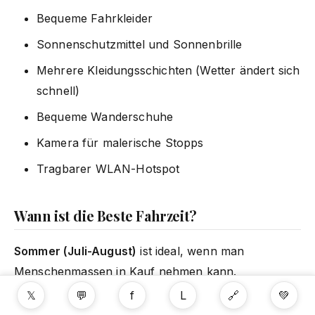
Bequeme Fahrkleider
Sonnenschutzmittel und Sonnenbrille
Mehrere Kleidungsschichten (Wetter ändert sich
schnell)
Bequeme Wanderschuhe
Kamera für malerische Stopps
Tragbarer WLAN-Hotspot
Wann ist die Beste Fahrzeit?
Sommer (Juli-August)
ist ideal, wenn man
Menschenmassen in Kauf nehmen kann.
September-Oktober
bietet das beste Verhältnis von
𝕏
💬
f
L
🔗
💚
Wetter zu Besucheraufkommen mit