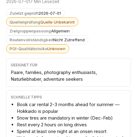
2026-07-01
7 Min Lesezeit
Zuletzt geprüft
2026-07-01
Quellenprüfung
Quelle Unbekannt
Zielgruppenpassung
Allgemein
Routenvollständigkeit
Nicht Zutreffend
POI-Qualitätsrisiko
Unknown
GEEIGNET FÜR
Paare, families, photography enthusiasts,
Naturliebhaber, adventure seekers
SCHNELLE TIPPS
Book car rental 2-3 months ahead for summer —
Hokkaido is popular
Snow tires are mandatory in winter (Dec-Feb)
Rest every 2 hours on long drives
Spend at least one night at an onsen resort