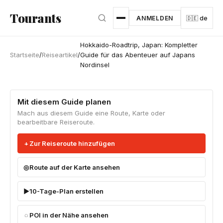
Zum Hauptinhalt springen
Tourants
ANMELDEN
🇩🇪 de
Hokkaido-Roadtrip, Japan: Kompletter
Startseite
/
Reiseartikel
/
Guide für das Abenteuer auf Japans
Nordinsel
Mit diesem Guide planen
Mach aus diesem Guide eine Route, Karte oder
bearbeitbare Reiseroute.
Zur Reiseroute hinzufügen
Route auf der Karte ansehen
10-Tage-Plan erstellen
POI in der Nähe ansehen