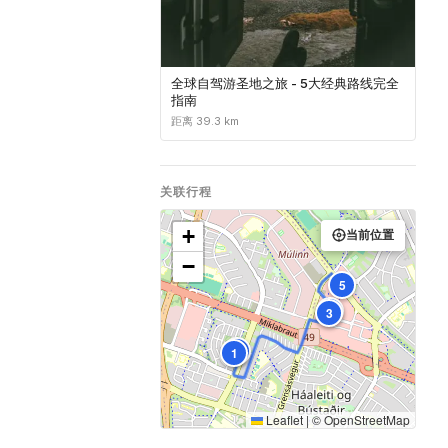
全球自驾游圣地之旅 - 5大经典路线完全
指南
距离 39.3 km
关联行程
+
当前位置
−
5
4
3
2
1
Leaflet
|
©
OpenStreetMap