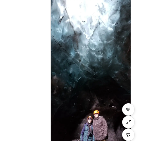
💚
🔗
💬