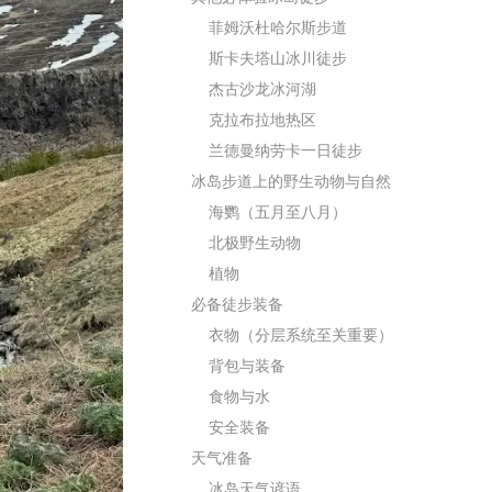
菲姆沃杜哈尔斯步道
斯卡夫塔山冰川徒步
杰古沙龙冰河湖
克拉布拉地热区
兰德曼纳劳卡一日徒步
冰岛步道上的野生动物与自然
海鹦（五月至八月）
北极野生动物
植物
必备徒步装备
衣物（分层系统至关重要）
背包与装备
食物与水
安全装备
天气准备
冰岛天气谚语