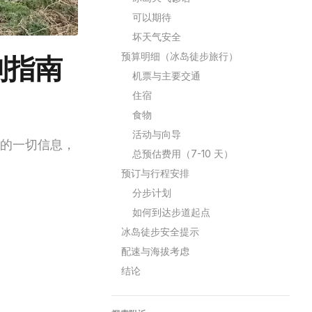
可以期待
坏天气安全
划指南
预算明细（冰岛徒步旅行）
机票与主要交通
住宿
食物
活动与向导
的一切信息，
总预估费用（7-10 天）
预订与行程安排
分步计划
如何到达步道起点
冰岛徒步安全提示
配速与海拔考虑
结论