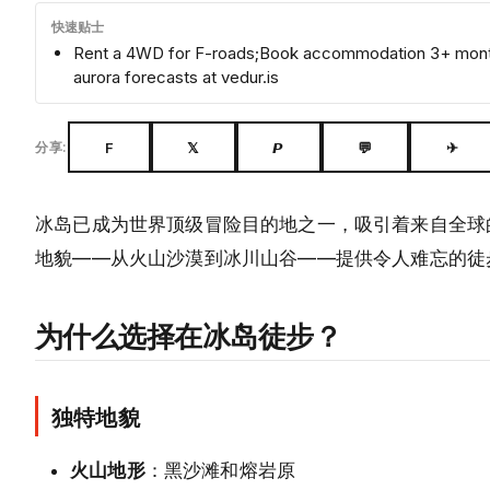
快速贴士
Rent a 4WD for F-roads;Book accommodation 3+ month
aurora forecasts at vedur.is
F
𝕏
𝙋
💬
✈
分享:
冰岛已成为世界顶级冒险目的地之一，吸引着来自全球的徒
地貌——从火山沙漠到冰川山谷——提供令人难忘的徒
为什么选择在冰岛徒步？
独特地貌
火山地形
：黑沙滩和熔岩原