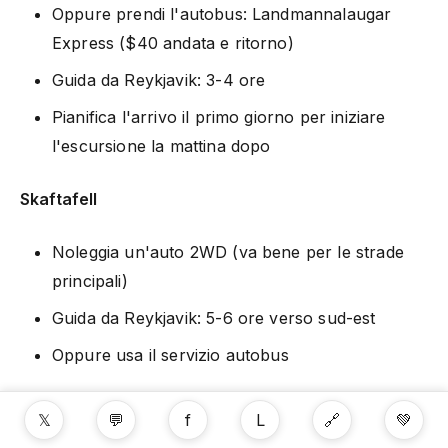
Oppure prendi l'autobus: Landmannalaugar
Express ($40 andata e ritorno)
Guida da Reykjavik: 3-4 ore
Pianifica l'arrivo il primo giorno per iniziare
l'escursione la mattina dopo
Skaftafell
Noleggia un'auto 2WD (va bene per le strade
principali)
Guida da Reykjavik: 5-6 ore verso sud-est
Oppure usa il servizio autobus
Consigli di Sicurezza per l'Escursionismo
𝕏
💬
f
L
🔗
💚
in Islanda