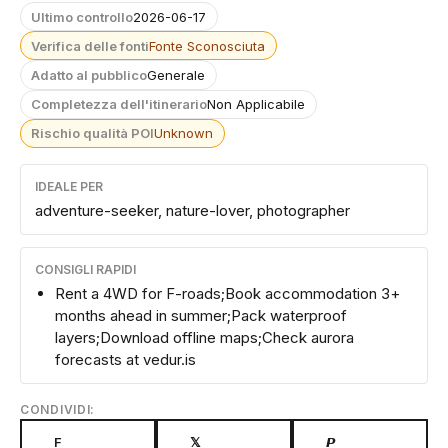
Ultimo controllo
2026-06-17
Verifica delle fonti
Fonte Sconosciuta
Adatto al pubblico
Generale
Completezza dell'itinerario
Non Applicabile
Rischio qualità POI
Unknown
IDEALE PER
adventure-seeker, nature-lover, photographer
CONSIGLI RAPIDI
Rent a 4WD for F-roads;Book accommodation 3+
months ahead in summer;Pack waterproof
layers;Download offline maps;Check aurora
forecasts at vedur.is
CONDIVIDI:
F
𝕏
𝙋