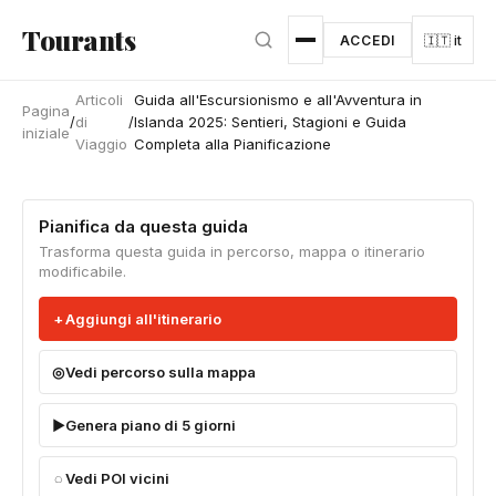
Vai al contenuto principale
Tourants
ACCEDI
🇮🇹 it
Articoli
Guida all'Escursionismo e all'Avventura in
Pagina
/
di
/
Islanda 2025: Sentieri, Stagioni e Guida
iniziale
Viaggio
Completa alla Pianificazione
Pianifica da questa guida
Trasforma questa guida in percorso, mappa o itinerario
modificabile.
Aggiungi all'itinerario
Vedi percorso sulla mappa
Genera piano di 5 giorni
Vedi POI vicini