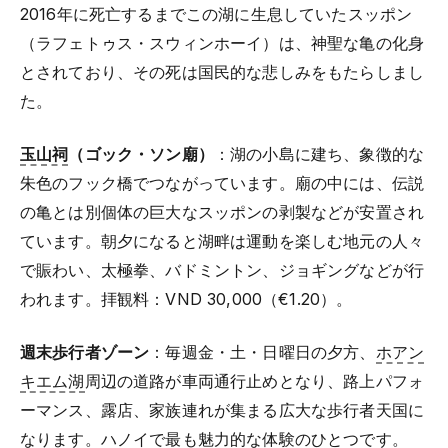
2016年に死亡するまでこの湖に生息していたスッポン
（ラフェトゥス・スウィンホーイ）は、神聖な亀の化身
とされており、その死は国民的な悲しみをもたらしまし
た。
玉山祠
（ゴック・ソン廟）
：湖の小島に建ち、象徴的な
朱色のフック橋でつながっています。廟の中には、伝説
の亀とは別個体の巨大なスッポンの剥製などが安置され
ています。朝夕になると湖畔は運動を楽しむ地元の人々
で賑わい、太極拳、バドミントン、ジョギングなどが行
われます。拝観料：VND 30,000（€1.20）。
週末歩行者ゾーン
：毎週金・土・日曜日の夕方、
ホアン
キエム湖
周辺の道路が車両通行止めとなり、路上パフォ
ーマンス、露店、家族連れが集まる広大な歩行者天国に
なります。ハノイで最も魅力的な体験のひとつです。