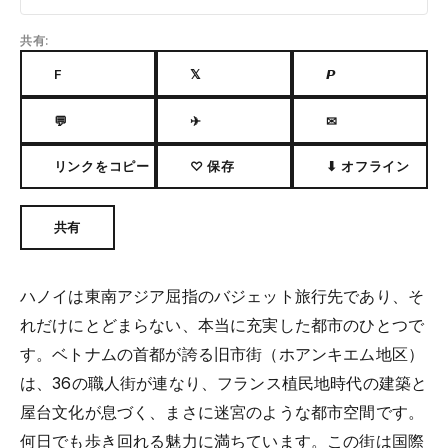
共有:
F
𝕏
𝙋
💬
✈
✉
リンクをコピー
♡ 保存
⬇ オフライン
共有
ハノイは東南アジア屈指のバジェット旅行先であり、そ
れだけにとどまらない、本当に充実した都市のひとつで
す。ベトナムの首都が誇る旧市街（ホアンキエム地区）
は、36の職人街が連なり、フランス植民地時代の建築と
屋台文化が息づく、まさに迷宮のような都市空間です。
何日でも歩き回れる魅力に満ちています。この街は国際