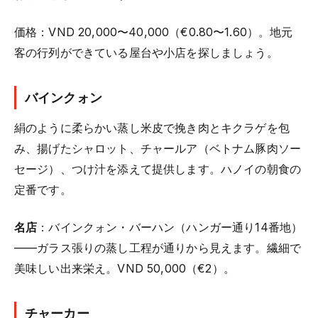
価格：VND 20,000〜40,000（€0.80〜1.60）。地元
客の行列ができている屋台や小店を探しましょう。
バインクォン
絹のように柔らかい蒸し米皮で挽き肉とキクラゲを包
み、揚げたシャロット、チャールア（ベトナム豚肉ソー
セージ）、つけ汁を添えて提供します。ハノイの朝食の
定番です。
名店
：バインクォン・バーハン（ハンガー通り14番地）
——ガラス張りの蒸し工程が通りから見えます。繊細で
美味しい出来栄え。VND 50,000（€2）。
チャーカー