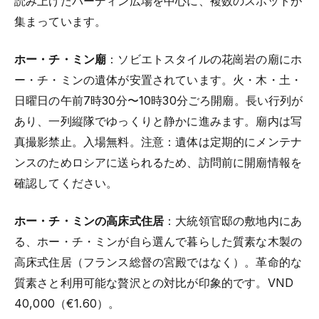
読み上げたバーディン広場を中心に、複数のスポットが
集まっています。
ホー・チ・ミン廟
：ソビエトスタイルの花崗岩の廟にホ
ー・チ・ミンの遺体が安置されています。火・木・土・
日曜日の午前7時30分〜10時30分ごろ開廟。長い行列が
あり、一列縦隊でゆっくりと静かに進みます。廟内は写
真撮影禁止。入場無料。注意：遺体は定期的にメンテナ
ンスのためロシアに送られるため、訪問前に開廟情報を
確認してください。
ホー・チ・ミンの高床式住居
：大統領官邸の敷地内にあ
る、ホー・チ・ミンが自ら選んで暮らした質素な木製の
高床式住居（フランス総督の宮殿ではなく）。革命的な
質素さと利用可能な贅沢との対比が印象的です。VND
40,000（€1.60）。