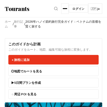
メインコンテンツへスキップ
Tourants
ログイン
🇯🇵 ja
ホー
旅行記
2026年ハノイ節約旅行完全ガイド：ベトナムの首都を
/
/
ム
事
賢く旅する
このガイドから計画
このガイドをルート、地図、編集可能な旅程に変換します。
旅程に追加
地図でルートを見る
5日間プランを作成
周辺 POI を見る