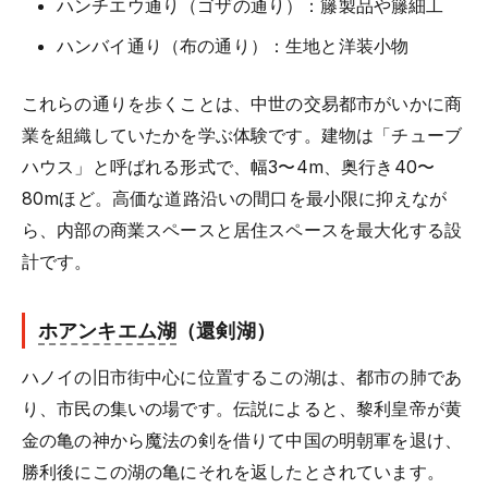
ハンチエウ通り（ゴザの通り）：籐製品や籐細工
ハンバイ通り（布の通り）：生地と洋装小物
これらの通りを歩くことは、中世の交易都市がいかに商
業を組織していたかを学ぶ体験です。建物は「チューブ
ハウス」と呼ばれる形式で、幅3〜4m、奥行き40〜
80mほど。高価な道路沿いの間口を最小限に抑えなが
ら、内部の商業スペースと居住スペースを最大化する設
計です。
ホアンキエム湖
（還剣湖）
ハノイの旧市街中心に位置するこの湖は、都市の肺であ
り、市民の集いの場です。伝説によると、黎利皇帝が黄
金の亀の神から魔法の剣を借りて中国の明朝軍を退け、
勝利後にこの湖の亀にそれを返したとされています。