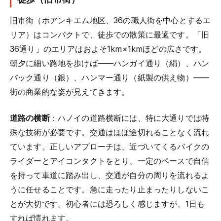
旧市街（ホアンキエム地区、36の職人街を中心とするエ
リア）はコンパクトで、徒歩での散策に最適です。「旧
36通り」のエリアはおよそ1km×1kmほどの広さです。
朝夕に細い路地を歩けば——ハンガイ通り（絹）、ハン
バック通り（銀）、ハンマー通り（紙製の供え物）——
街の商業的な姿が見えてきます。
道路の横断
：ハノイの道路横断には、特に大通りでは特
殊な技術が必要です。交通はほぼ途切れることなく流れ
ています。正しいアプローチは、近づいてくるバイクの
ライダーとアイコンタクトをとり、一定のペースで自信
を持って車道に踏み出し、交通が自分の周りを流れるよ
うに任せることです。急に走ったり止まったりしないこ
とが大切です。初心者には恐ろしく感じますが、1日も
すれば慣れます。