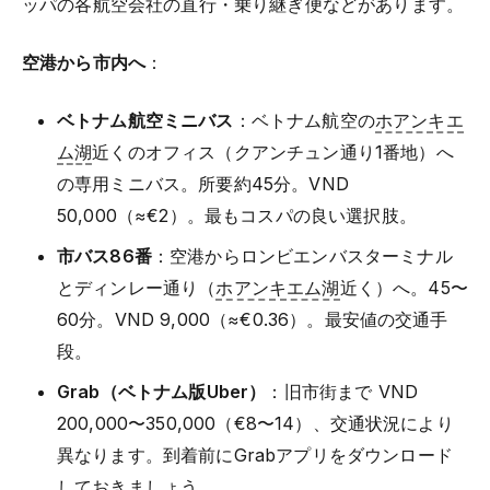
ッパの各航空会社の直行・乗り継ぎ便などがあります。
空港から市内へ
：
ベトナム航空ミニバス
：ベトナム航空の
ホアンキエ
ム湖
近くのオフィス（クアンチュン通り1番地）へ
の専用ミニバス。所要約45分。VND
50,000（≈€2）。最もコスパの良い選択肢。
市バス86番
：空港からロンビエンバスターミナル
とディンレー通り（
ホアンキエム湖
近く）へ。45〜
60分。VND 9,000（≈€0.36）。最安値の交通手
段。
Grab（ベトナム版Uber）
：旧市街まで VND
200,000〜350,000（€8〜14）、交通状況により
異なります。到着前にGrabアプリをダウンロード
しておきましょう。