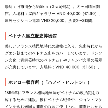
場所：旧市街から約5km（Grab推奨）。火〜日曜日開
館。入場料：屋内ギャラリー VND 40,000（€1.60）、
屋外セクション追加 VND 20,000。所要2〜3時間。
ベトナム国立歴史博物館
美しいフランス植民地時代の建物に入り、先史時代から
グエン朝までのベトナム史をカバーしています。ドンソ
ン文化（青銅器時代のベトナム）やチャンパ文明の展示
が充実しています。入場料：VND 40,000（€1.60）。
ホアロー収容所（「ハノイ・ヒルトン」）
1896年にフランス植民地当局がベトナムの政治犯を収
容するために建設。後にベトナム戦争中、ジョン・マケ
インを含む米国人捕虜の収容に使用され、捕虜たちから