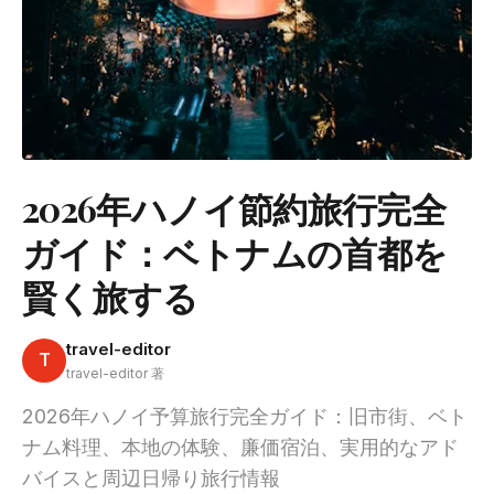
2026年ハノイ節約旅行完全
ガイド：ベトナムの首都を
賢く旅する
travel-editor
T
travel-editor 著
2026年ハノイ予算旅行完全ガイド：旧市街、ベト
ナム料理、本地の体験、廉価宿泊、実用的なアド
バイスと周辺日帰り旅行情報