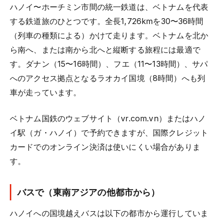
ハノイ〜ホーチミン市間の統一鉄道は、ベトナムを代表
する鉄道旅のひとつです。全長1,726kmを30〜36時間
（列車の種類による）かけて走ります。ベトナムを北か
ら南へ、または南から北へと縦断する旅程には最適で
す。ダナン（15〜16時間）、フエ（11〜13時間）、サパ
へのアクセス拠点となるラオカイ国境（8時間）へも列
車が走っています。
ベトナム国鉄のウェブサイト（vr.com.vn）またはハノ
イ駅（ガ・ハノイ）で予約できますが、国際クレジット
カードでのオンライン決済は使いにくい場合がありま
す。
バスで（東南アジアの他都市から）
ハノイへの国境越えバスは以下の都市から運行していま