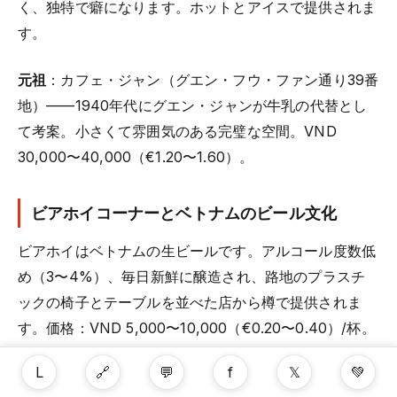
く、独特で癖になります。ホットとアイスで提供されま
す。
元祖
：カフェ・ジャン（グエン・フウ・ファン通り39番
地）——1940年代にグエン・ジャンが牛乳の代替とし
て考案。小さくて雰囲気のある完璧な空間。VND
30,000〜40,000（€1.20〜1.60）。
ビアホイコーナーとベトナムのビール文化
ビアホイはベトナムの生ビールです。アルコール度数低
め（3〜4%）、毎日新鮮に醸造され、路地のプラスチ
ックの椅子とテーブルを並べた店から樽で提供されま
す。価格：VND 5,000〜10,000（€0.20〜0.40）/杯。
本当にこの値段です。
L
🔗
💬
f
𝕏
💚