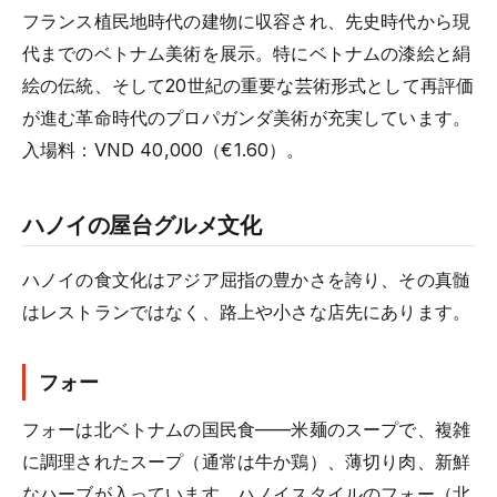
フランス植民地時代の建物に収容され、先史時代から現
代までのベトナム美術を展示。特にベトナムの漆絵と絹
絵の伝統、そして20世紀の重要な芸術形式として再評価
が進む革命時代のプロパガンダ美術が充実しています。
入場料：VND 40,000（€1.60）。
ハノイの屋台グルメ文化
ハノイの食文化はアジア屈指の豊かさを誇り、その真髄
はレストランではなく、路上や小さな店先にあります。
フォー
フォーは北ベトナムの国民食——米麺のスープで、複雑
に調理されたスープ（通常は牛か鶏）、薄切り肉、新鮮
なハーブが入っています。ハノイスタイルのフォー（北