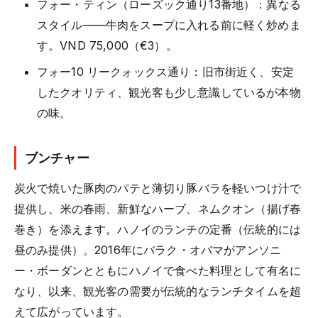
フォー・ティン（ローズック通り13番地）：異なる
スタイル——牛肉をスープに入れる前に軽く炒めま
す。VND 75,000（€3）。
フォー10 リークォックス通り：旧市街近く、安定
したクオリティ、観光客も少し意識しているが本物
の味。
ブンチャー
炭火で焼いた豚肉のパテと薄切り豚バラを軽いつけ汁で
提供し、米の春雨、新鮮なハーブ、ネムクオン（揚げ春
巻き）を添えます。ハノイのランチの定番（伝統的には
昼のみ提供）。2016年にバラク・オバマがアンソニ
ー・ボーダンとともにハノイで食べた料理として有名に
なり、以来、観光客の需要が伝統的なランチタイムを超
えて広がっています。