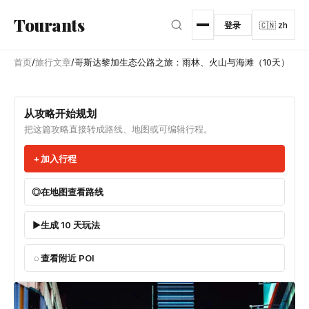
跳转到主内容
Tourants
登录
🇨🇳 zh
首页
/
旅行文章
/
哥斯达黎加生态公路之旅：雨林、火山与海滩（10天）
从攻略开始规划
把这篇攻略直接转成路线、地图或可编辑行程。
加入行程
在地图查看路线
生成 10 天玩法
查看附近 POI