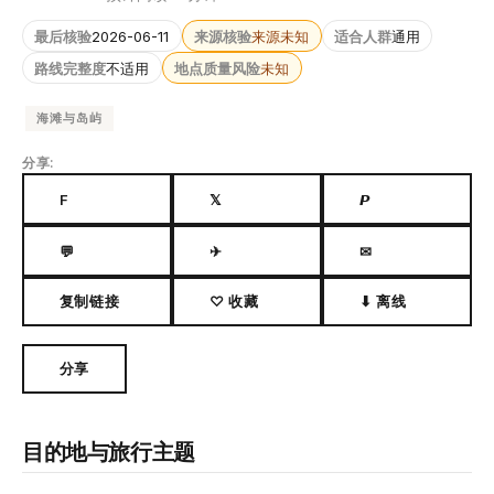
最后核验
2026-06-11
来源核验
来源未知
适合人群
通用
路线完整度
不适用
地点质量风险
未知
海滩与岛屿
分享:
F
𝕏
𝙋
💬
✈
✉
复制链接
♡ 收藏
⬇ 离线
分享
目的地与旅行主题