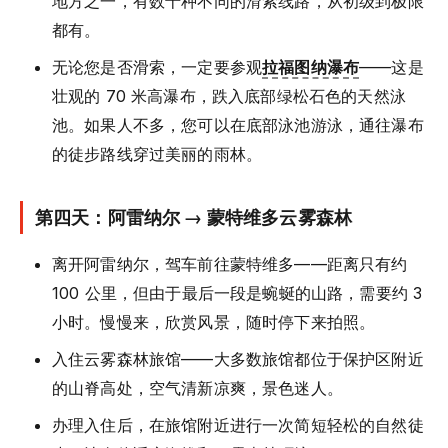
地方之一，有数十种不同的滑索线路，从初级到极限
都有。
无论您是否滑索，一定要参观
拉福图纳瀑布
——这是
壮观的 70 米高瀑布，跌入底部绿松石色的天然泳
池。如果人不多，您可以在底部泳池游泳，通往瀑布
的徒步路线穿过美丽的雨林。
第四天：阿雷纳尔 → 蒙特维多云雾森林
离开阿雷纳尔，驾车前往蒙特维多——距离只有约
100 公里，但由于最后一段是蜿蜒的山路，需要约 3
小时。慢慢来，欣赏风景，随时停下来拍照。
入住云雾森林旅馆——大多数旅馆都位于保护区附近
的山脊高处，空气清新凉爽，景色迷人。
办理入住后，在旅馆附近进行一次简短轻松的自然徒