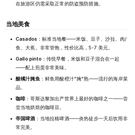
在旅游区仍需采取正常的防盗预防措施。
当地美食
Casados
：标准当地餐——米饭、豆子、沙拉、肉/
鱼、大蕉。非常管饱，性价比高，5-7 美元。
Gallo pinto
：传统早餐，米饭和豆子混合在一起
——配上煎蛋非常美味。
酸橘汁腌鱼
：鲜鱼用酸橙汁"腌"熟——流行的海岸菜
品。
咖啡
：哥斯达黎加出产世界上最好的咖啡之一——尝
尝当地烘焙的咖啡豆。
帝国啤酒
：当地拉格啤酒——炎热徒步一天后饮用非
常完美。