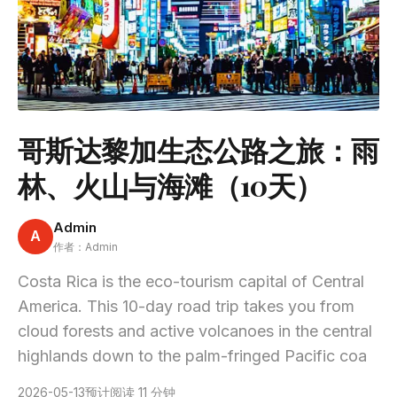
哥斯达黎加生态公路之旅：雨
林、火山与海滩（10天）
Admin
A
作者：Admin
Costa Rica is the eco-tourism capital of Central
America. This 10-day road trip takes you from
cloud forests and active volcanoes in the central
highlands down to the palm-fringed Pacific coa
2026-05-13
预计阅读 11 分钟