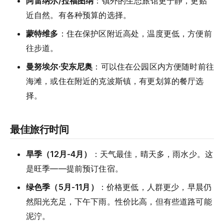
阿雷纳尔/拉福图纳
：镇外的生态旅馆更宁静，更贴
近自然。有各种预算的选择。
蒙特维多
：住在保护区附近高处，温度更低，方便前
往步道。
曼努埃尔·安东尼奥
：可以住在公园区内方便随时前往
海滩，或住在附近的克波斯镇，有更划算的餐厅选
择。
最佳旅行时间
旱季（12月-4月）
：天气最佳，晴天多，雨水少。这
是旺季——提前预订住宿。
绿色季（5月-11月）
：价格更低，人群更少，早晨仍
然阳光充足，下午下雨。性价比高，但有些道路可能
泥泞。