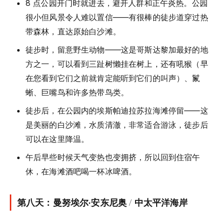
8 点公园开门时就进去，避开人群和正午炎热。公园
很小但风景令人难以置信——有很棒的徒步道穿过热
带森林，直达原始白沙滩。
徒步时，留意野生动物——这是哥斯达黎加最好的地
方之一，可以看到三趾树懒挂在树上，还有吼猴（早
在您看到它们之前就肯定能听到它们的叫声）、鬣
蜥、巨嘴鸟和许多热带鸟类。
徒步后，在公园内的埃斯帕迪拉苏拉海滩停留——这
是美丽的白沙滩，水质清澈，非常适合游泳，徒步后
可以在这里降温。
午后早些时候天气变热也变拥挤，所以回到住宿午
休，在海滩酒吧喝一杯冰啤酒。
第八天：曼努埃尔·安东尼奥 / 中太平洋海岸