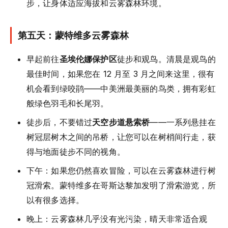
步，让身体适应海拔和云雾森林环境。
第五天：蒙特维多云雾森林
早起前往
圣埃伦娜保护区
徒步和观鸟。清晨是观鸟的
最佳时间，如果您在 12 月至 3 月之间来这里，很有
机会看到绿咬鹃——中美洲最美丽的鸟类，拥有彩虹
般绿色羽毛和长尾羽。
徒步后，不要错过
天空步道悬索桥
——一系列悬挂在
树冠层树木之间的吊桥，让您可以在树梢间行走，获
得与地面徒步不同的视角。
下午：如果您仍然喜欢冒险，可以在云雾森林进行树
冠滑索。蒙特维多在哥斯达黎加发明了滑索游览，所
以有很多选择。
晚上：云雾森林几乎没有光污染，晴天非常适合观