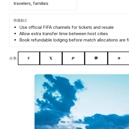
travelers, families
快速贴士
Use official FIFA channels for tickets and resale
Allow extra transfer time between host cities
Book refundable lodging before match allocations are fi
F
𝕏
𝙋
💬
✈
分享: