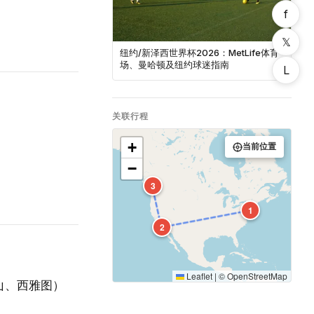
f
𝕏
纽约/新泽西世界杯2026：MetLife体育
场、曼哈顿及纽约球迷指南
L
关联行程
+
当前位置
−
3
1
2
Leaflet
|
©
OpenStreetMap
山、西雅图）