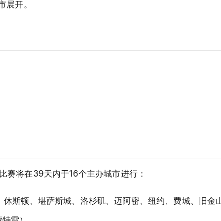
市展开。
场比赛将在39天内于16个主办城市进行：
斯、休斯顿、堪萨斯城、洛杉矶、迈阿密、纽约、费城、旧金
蒙特雷）