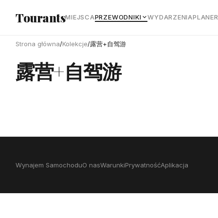
Przejdź do głównej treści
Tourants
MIEJSCA
PRZEWODNIKI
WYDARZENIA
PLANE
Strona główna
/
Kolekcje
/
露营+自驾游
露营+自驾游
Wynajem Samochodu
O nas
Warunki
Prywatność
Aplikacja