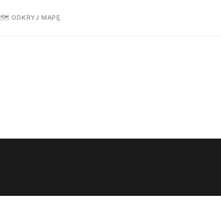
R
🗺 ODKRYJ MAPĘ