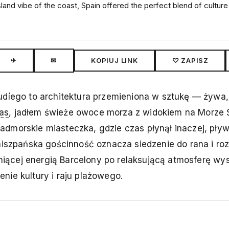
sland vibe of the coast, Spain offered the perfect blend of cultur
✈
✉
KOPIUJ LINK
♡ ZAPISZ
audíego to architektura przemieniona w sztukę — żywa
as
, jadłem świeże owoce morza z widokiem na Morze 
admorskie miasteczka, gdzie czas płynął inaczej, pły
 hiszpańska gościnność oznacza siedzenie do rana i r
ętniącej energią Barcelony po relaksującą atmosferę wy
nie kultury i raju plażowego.