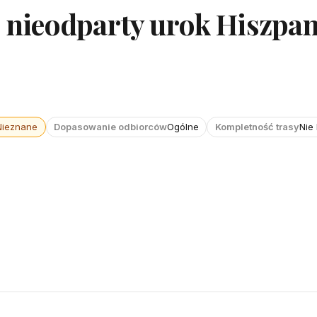
: nieodparty urok Hiszpan
Nieznane
Dopasowanie odbiorców
Ogólne
Kompletność trasy
Nie