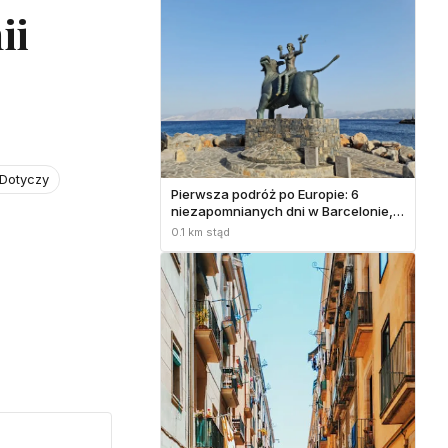
ii
 Dotyczy
Pierwsza podróż po Europie: 6
niezapomnianych dni w Barcelonie,
Hiszpania
0.1 km stąd