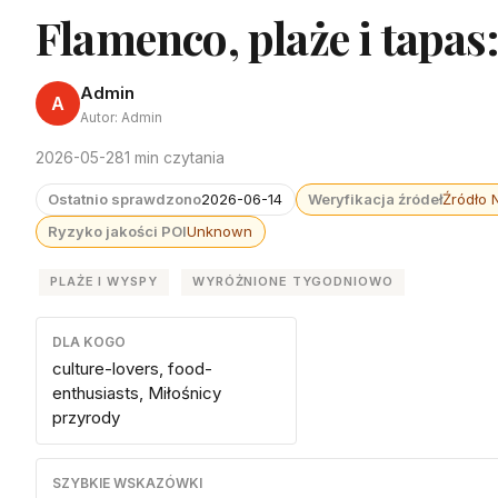
Flamenco, plaże i tapas
Admin
A
Autor: Admin
2026-05-28
1 min czytania
Ostatnio sprawdzono
2026-06-14
Weryfikacja źródeł
Źródło 
Ryzyko jakości POI
Unknown
PLAŻE I WYSPY
WYRÓŻNIONE TYGODNIOWO
DLA KOGO
culture-lovers, food-
enthusiasts, Miłośnicy
przyrody
SZYBKIE WSKAZÓWKI