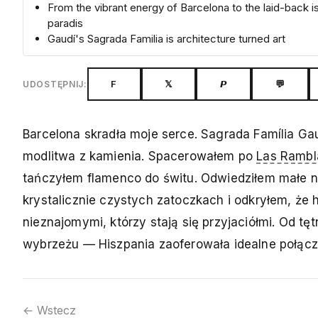
From the vibrant energy of Barcelona to the laid-back i
paradis
Gaudí's Sagrada Familia is architecture turned art
F
𝕏
𝙋
💬
UDOSTĘPNIJ:
Barcelona skradła moje serce. Sagrada Família G
modlitwa z kamienia. Spacerowałem po
Las Rambl
tańczyłem flamenco do świtu. Odwiedziłem małe n
krystalicznie czystych zatoczkach i odkryłem, że
nieznajomymi, którzy stają się przyjaciółmi. Od t
wybrzeżu — Hiszpania zaoferowała idealne połącze
← Wstecz