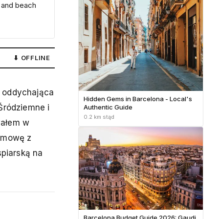
e and beach
⬇ OFFLINE
, oddychająca
Hidden Gems in Barcelona - Local's
Śródziemne i
Authentic Guide
0.2 km stąd
wałem w
ozmowę z
spiarską na
Barcelona Budget Guide 2026: Gaudi,