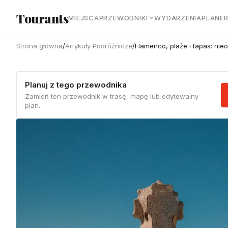
Przejdź do głównej treści
Tourants
MIEJSCA
PRZEWODNIKI
WYDARZENIA
PLANE
Strona główna
/
Artykuły Podróżnicze
/
Flamenco, plaże i tapas: nieo
Planuj z tego przewodnika
Zamień ten przewodnik w trasę, mapę lub edytowalny
plan.