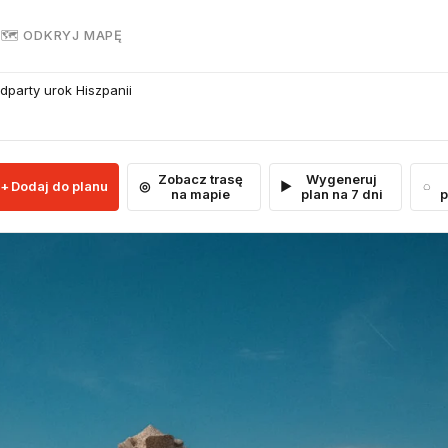
R
🗺 ODKRYJ MAPĘ
dparty urok Hiszpanii
Zobacz trasę
Wygeneruj
Dodaj do planu
na mapie
plan na 7 dni
p