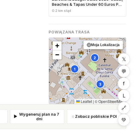
Beaches & Tapas Under 60 Euros Per
Day
0.2 km stąd
POWIĄZANA TRASA
+
Moja Lokalizacja
−
2
𝕏
1
💬
f
3
L
Leaflet
|
©
OpenStreetMap
🔗
Wygeneruj plan na 7
Zobacz pobliskie POI
dni
💚