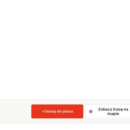
Zobacz trasę na
Dodaj do planu
mapie