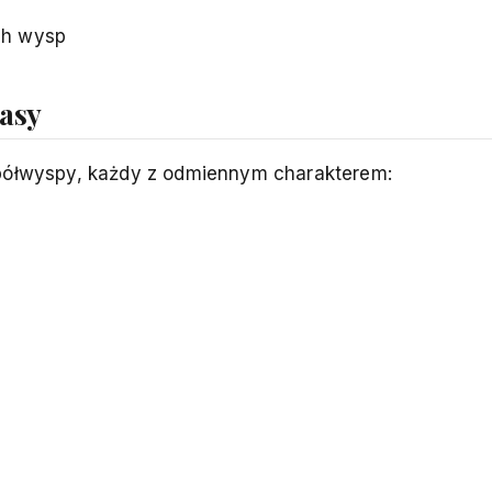
ch wysp
rasy
 półwyspy, każdy z odmiennym charakterem: