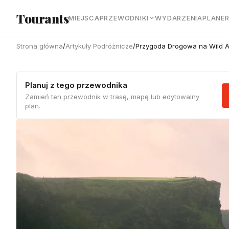
Przejdź do głównej treści
Tourants
MIEJSCA
PRZEWODNIKI
WYDARZENIA
PLANE
Strona główna
/
Artykuły Podróżnicze
/
Przygoda Drogowa na Wild Atl
Planuj z tego przewodnika
Zamień ten przewodnik w trasę, mapę lub edytowalny
plan.