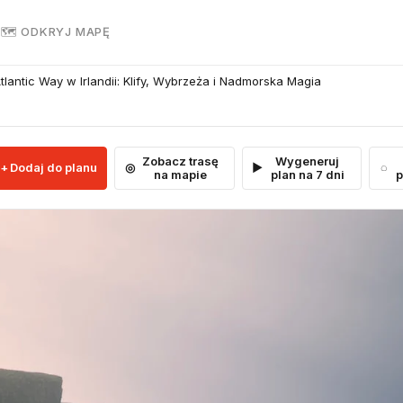
R
🗺 ODKRYJ MAPĘ
antic Way w Irlandii: Klify, Wybrzeża i Nadmorska Magia
Zobacz trasę
Wygeneruj
Dodaj do planu
na mapie
plan na 7 dni
p