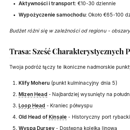
Aktywności i transport
: €10-30 dziennie
Wypożyczenie samochodu
: Około €65-100 dz
Budżet różni się w zależności od regionu - obszary
Trasa: Sześć Charakterystycznych 
Twoja podróż łączy te ikoniczne nadmorskie punkt
Klify Moheru
(punkt kulminacyjny dnia 5)
Mizen Head
- Najbardziej wysunięty na połud
Loop Head
- Kraniec półwyspu
Old Head of
Kinsale
- Historyczny port ryback
Wyspa Dursey
- Dostępna kolejką linową