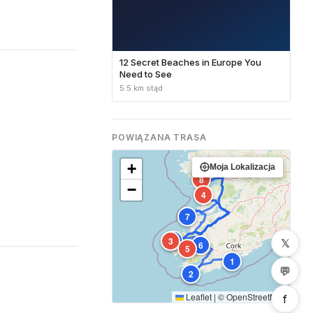
12 Secret Beaches in Europe You
Need to See
5.5 km stąd
POWIĄZANA TRASA
+
Moja Lokalizacja
8
−
4
7
9
3
𝕏
6
5
1
💬
2
Leaflet
|
©
OpenStreetMap
f