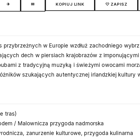
✈
✉
KOPIUJ LINK
♡ ZAPISZ
s przybrzeżnych w Europie wzdłuż zachodniego wybrzeż
rających dech w piersiach krajobrazów z imponującymi 
pubami z tradycyjną muzyką i świeżymi owocami morz
żników szukających autentycznej irlandzkiej kultury 
e tras)
odem / Malownicza przygoda nadmorska
yrodnicza, zanurzenie kulturowe, przygoda kulinarna