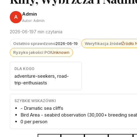
Admin
A
Autor: Admin
2026-06-19
7 min czytania
Ostatnio sprawdzono
2026-06-19
Weryfikacja źródeł
Źródło 
Ryzyko jakości POI
Unknown
DLA KOGO
adventure-seekers, road-
trip-enthusiasts
SZYBKIE WSKAZÓWKI
- Dramatic sea cliffs
Bird Area - seabird observation (30,000+ breeding sea
0 per person