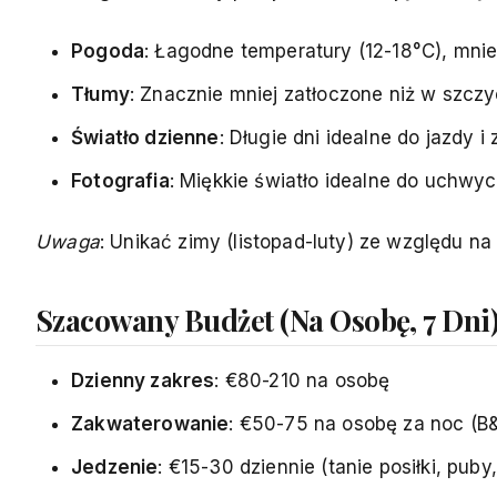
Pogoda
: Łagodne temperatury (12-18°C), mni
Tłumy
: Znacznie mniej zatłoczone niż w szczyci
Światło dzienne
: Długie dni idealne do jazdy i
Fotografia
: Miękkie światło idealne do uchw
Uwaga
: Unikać zimy (listopad-luty) ze względu n
Szacowany Budżet (Na Osobę, 7 Dni
Dzienny zakres
: €80-210 na osobę
Zakwaterowanie
: €50-75 na osobę za noc (B&
Jedzenie
: €15-30 dziennie (tanie posiłki, puby