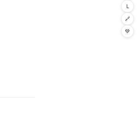
L
🔗
💚