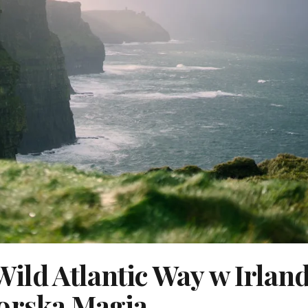
ld Atlantic Way w Irland
morska Magia