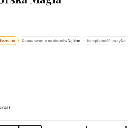
Nieznane
Dopasowanie odbiorców
Ogólne
Kompletność trasy
Nie
birds)