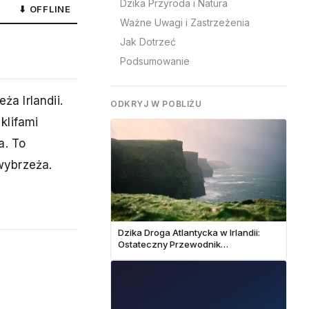
Dzika Przyroda i Natura
⬇ OFFLINE
Ważne Uwagi i Zastrzeżenia
Jak Dotrzeć
Podsumowanie
a Irlandii.
ODKRYJ W POBLIŻU
klifami
a. To
wybrzeża.
Dzika Droga Atlantycka w Irlandii:
Ostateczny Przewodnik
Samochodowy (10-14 dni)