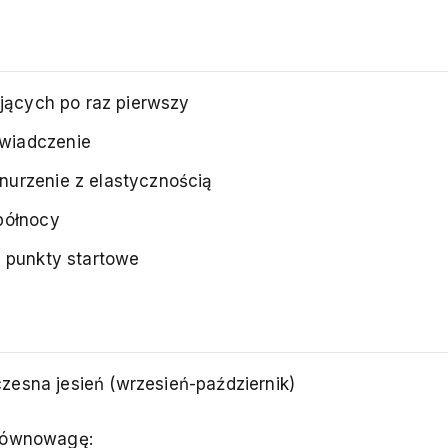
ających po raz pierwszy
wiadczenie
nurzenie z elastycznością
północy
e punkty startowe
zesna jesień (wrzesień-październik)
 równowagę: