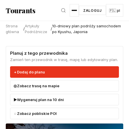
Przejdź do głównej treści
Tourants
ZALOGUJ
🇵🇱 pl
Strona
Artykuły
10-dniowy plan podróży samochodem
/
/
główna
Podróżnicze
po Kyushu, Japonia
Planuj z tego przewodnika
Zamień ten przewodnik w trasę, mapę lub edytowalny plan.
Dodaj do planu
Zobacz trasę na mapie
Wygeneruj plan na 10 dni
Zobacz pobliskie POI