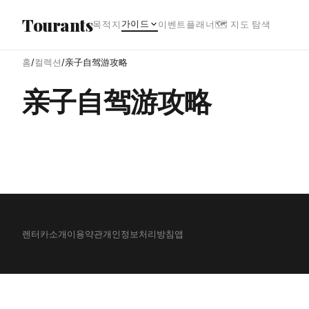
본문으로 건너뛰기
Tourants
가이드
목적지
이벤트
플래너
🗺 지도 탐색
홈
/
컬렉션
/
亲子自驾游攻略
亲子自驾游攻略
렌터카
소개
이용약관
개인정보처리방침
앱