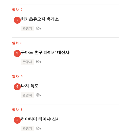
일차 2
치카츠유오지 휴게소
2
🧭
관광지
▾
일차 3
구마노 혼구 타이샤 대신사
3
🧭
관광지
▾
일차 4
나치 폭포
4
🧭
관광지
▾
일차 5
하야타마 타이샤 신사
5
🧭
관광지
▾