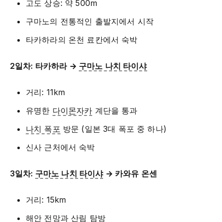
고도 상승: 약 500m
구마노의 전통적인 출발지에서 시작
타카하라의 온천 료칸에서 숙박
2일차: 타카하라 →
구마노 나치 타이샤
거리: 11km
유명한
다이몬자카
계단을 통과
나치 폭포
방문 (일본 3대 폭포 중 하나)
신사 근처에서 숙박
3일차:
구마노 나치 타이샤
→ 카와유 온센
거리: 15km
해안 전망과 산림 탐방