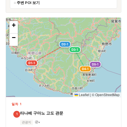
주변 POI 보기
+
−
D2-1
D3-1
D1-1
D5-1
D4-1
Leaflet
|
©
OpenStreetMap
일차 1
타나베 구마노 고도 관문
1
🧭
관광지
▾