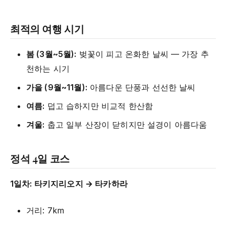
최적의 여행 시기
봄 (3월~5월):
벚꽃이 피고 온화한 날씨 — 가장 추
천하는 시기
가을 (9월~11월):
아름다운 단풍과 선선한 날씨
여름:
덥고 습하지만 비교적 한산함
겨울:
춥고 일부 산장이 닫히지만 설경이 아름다움
정석 4일 코스
1일차: 타키지리오지 → 타카하라
거리: 7km