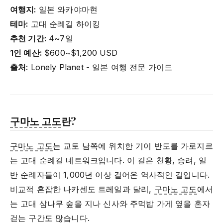
여행지:
일본 와카야마현
테마:
고대 순례길 하이킹
추천 기간:
4~7일
1인 예산:
$600~$1,200 USD
출처:
Lonely Planet - 일본 여행 전문 가이드
구마노 고도
란?
구마노 고도
는 교토 남쪽에 위치한 기이 반도를 가로지르
는 고대 순례길 네트워크입니다. 이 길은 천황, 승려, 일
반 순례자들이 1,000년 이상 걸어온 역사적인 길입니다.
비교적 혼잡한 나카센도 트레일과 달리,
구마노 고도
에서
는 고대 삼나무 숲을 지나 신사와 주먹밥 가게 옆을 혼자
걷는 구간도 많습니다.