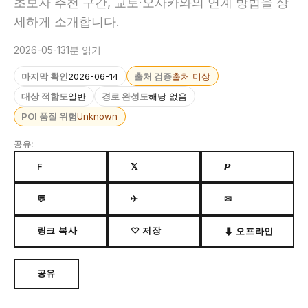
초보자 추천 구간, 교토·오사카와의 연계 방법을 상
세하게 소개합니다.
2026-05-13
1분 읽기
마지막 확인
2026-06-14
출처 검증
출처 미상
대상 적합도
일반
경로 완성도
해당 없음
POI 품질 위험
Unknown
공유:
F
𝕏
𝙋
💬
✈
✉
링크 복사
♡ 저장
⬇ 오프라인
공유