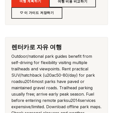
여행 계획하기
여행 비용 비교하기
♡ 이 가이드 저장하기
렌터카로 자유 여행
Outdoor/national park guides benefit from
self-driving for flexibility visiting multiple
trailheads and viewpoints. Rent practical
SUV/hatchback (u20ac50-80/day) for park
roadsu2014most parks have paved or
maintained gravel roads. Trailhead parking
usually free; arrive early peak season. Fuel
before entering remote parksu2014services
expensive/limited. Download offline park maps.
Check seasonal closures and weather.