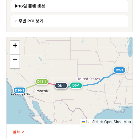
16일 플랜 생성
주변 POI 보기
+
−
D2-1
D11-1
D9-1
D6-1
D8-1
D16-1
Leaflet
|
©
OpenStreetMap
일차 2