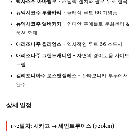
텍사스주 아마릴로
- 캐딜락 랜치와 팔로 두로 협곡
뉴멕시코주 투쿰카리
- 클래식 루트 66 기념품
뉴멕시코주 앨버커키
- 인디안 푸에블로 문화센터 &
풍선 축제
애리조나주 윌리엄스
- 역사적인 루트 66 소도시
애리조나주 그랜드캐니언
- 자연의 경이로움 사이드
트립
캘리포니아주 로스앤젤레스
- 산타모니카 부두에서
완주
상세 일정
1~2일차: 시카고 → 세인트루이스 (720km)