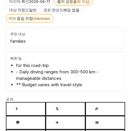
마지막 확인
2026-06-17
출처 검증
출처 미상
대상 적합도
일반
경로 완성도
해당 없음
POI 품질 위험
Unknown
추천 대상
families
빠른 팁
for this road-trip
- Daily driving ranges from 300-500 km -
manageable distances
** Budget varies with travel style
공유:
F
𝕏
𝙋
💬
✈
✉