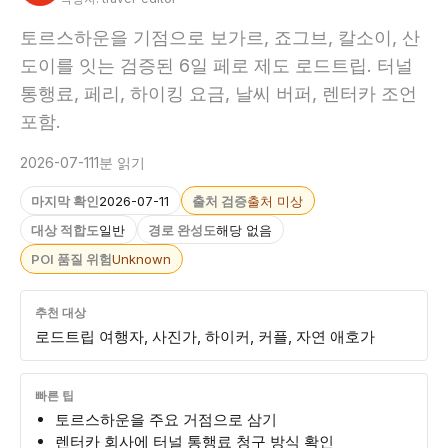
토르스하운을 기점으로 보가르, 죠그브, 칼소이, 산
도이를 잇는 검증된 6일 페로 제도 로드트립. 터널
통행료, 페리, 하이킹 요금, 날씨 버퍼, 렌터카 조언
포함.
2026-07-11
1분 읽기
마지막 확인
2026-07-11
출처 검증
출처 미상
대상 적합도
일반
경로 완성도
해당 없음
POI 품질 위험
Unknown
추천 대상
로드트립 여행자, 사진가, 하이커, 커플, 자연 애호가
빠른 팁
토르스하운을 주요 거점으로 삼기
렌터카 회사에 터널 통행료 청구 방식 확인