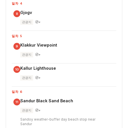
일차 4
Gjogv
8
🧭
관광지
▾
일차 5
Klakkur Viewpoint
9
🧭
관광지
▾
Kallur Lighthouse
10
🧭
관광지
▾
일차 6
Sandur Black Sand Beach
11
🧭
관광지
▾
Sandoy weather-buffer day beach stop near
Sandur