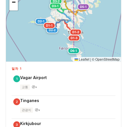
−
D3-2
D3-1
D5-1
D2-1
D1-1
D2-2
D1-2
D1-3
D6-1
Leaflet
|
©
OpenStreetMap
일차 1
Vagar Airport
1
🧭
교통
▾
Tinganes
2
🧭
관광지
▾
Kirkjubour
3