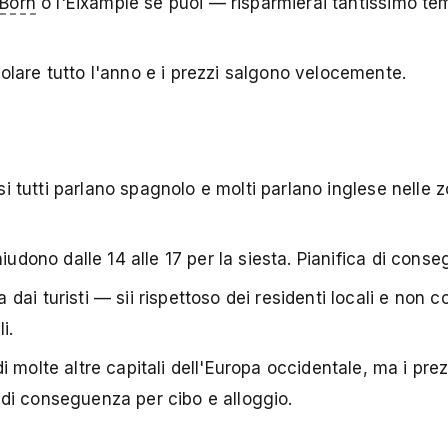
 Born
o l'Eixample se puoi — risparmierai tantissimo te
lare tutto l'anno e i prezzi salgono velocemente.
asi tutti parlano spagnolo e molti parlano inglese nelle 
iudono dalle 14 alle 17 per la siesta. Pianifica di cons
ai turisti — sii rispettoso dei residenti locali e non c
i.
 molte altre capitali dell'Europa occidentale, ma i pre
di conseguenza per cibo e alloggio.