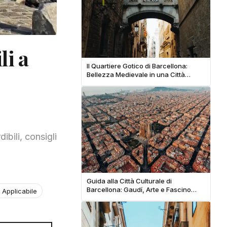
li a
Il Quartiere Gotico di Barcellona:
Bellezza Medievale in una Città
Moderna
ibili, consigli
Guida alla Città Culturale di
Barcellona: Gaudí, Arte e Fascino
 Applicabile
Mediterraneo