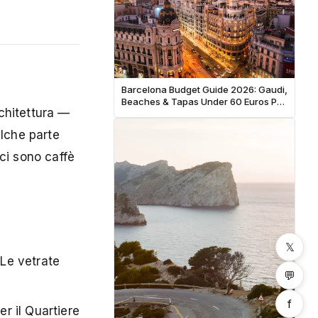
Barcelona Budget Guide 2026: Gaudi,
Beaches & Tapas Under 60 Euros Per
rchitettura —
Day
lche parte
 ci sono caffè
𝕏
 Le vetrate
💬
f
er il
Quartiere