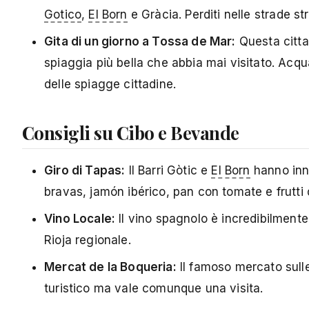
Gotico
,
El Born
e Gràcia. Perditi nelle strade str
Gita di un giorno a Tossa de Mar:
Questa citta
spiaggia più bella che abbia mai visitato. Acqu
delle spiagge cittadine.
Consigli su Cibo e Bevande
Giro di Tapas:
Il Barri Gòtic e
El Born
hanno innu
bravas, jamón ibérico, pan con tomate e frutti 
Vino Locale:
Il vino spagnolo è incredibilment
Rioja regionale.
Mercat de la Boqueria:
Il famoso mercato sulle
turistico ma vale comunque una visita.