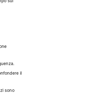
mpo sui
zone
eguenza.
onfondere il
zzi sono