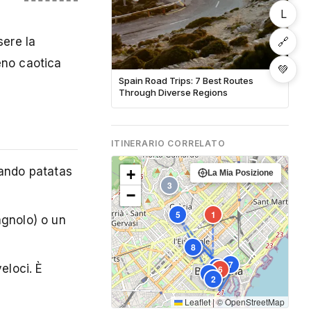
L
🔗
sere la
meno caotica
💚
Spain Road Trips: 7 Best Routes
Through Diverse Regions
ITINERARIO CORRELATO
vando patatas
+
La Mia Posizione
3
−
5
1
agnolo) o un
8
7
9
eloci. È
6
4
2
Leaflet
|
©
OpenStreetMap