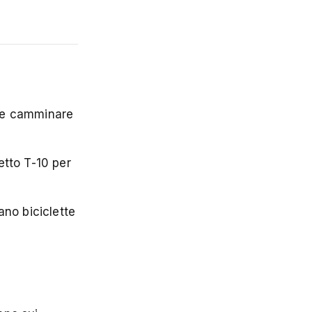
nte camminare
etto T-10 per
tano biciclette