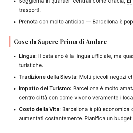
Soggiorna in quartieri centrali come Gràcia,
El
trasporti.
Prenota con molto anticipo — Barcellona è popo
Cose da Sapere Prima di Andare
Lingua:
Il catalano è la lingua ufficiale, ma qu
turistiche.
Tradizione della Siesta:
Molti piccoli negozi ch
Impatto del Turismo:
Barcellona è molto amata d
centro città con come vivono veramente i local
Costo della Vita:
Barcellona è più economica di
aumentati costantemente. Pianifica un budget 