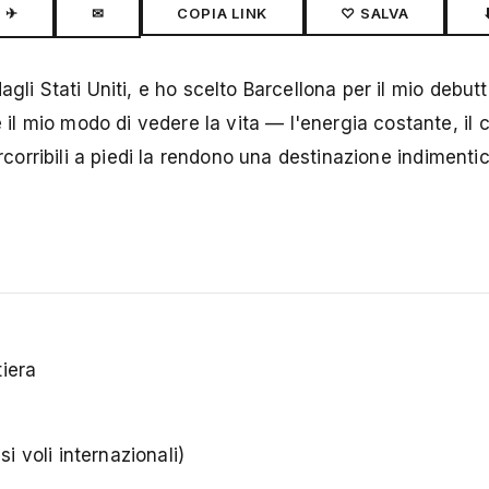
✈
✉
COPIA LINK
♡ SALVA
gli Stati Uniti, e ho scelto Barcellona per il mio debut
 mio modo di vedere la vita — l'energia costante, il 
ercorribili a piedi la rendono una destinazione indimenti
iera
 voli internazionali)