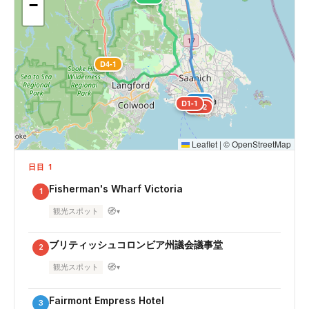
−
D4-1
D2-1
D1-1
D1-3
D1-2
Leaflet
|
©
OpenStreetMap
日目 1
Fisherman's Wharf Victoria
1
🧭
観光スポット
▾
ブリティッシュコロンビア州議会議事堂
2
🧭
観光スポット
▾
Fairmont Empress Hotel
3