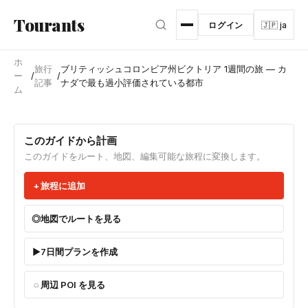
メインコンテンツへスキップ
Tourants
ログイン
🇯🇵 ja
ホ
旅行
ブリティッシュコロンビア州ビクトリア 1週間の旅 — カ
ー
/
/
記事
ナダで最も過小評価されている都市
ム
このガイドから計画
このガイドをルート、地図、編集可能な旅程に変換します。
旅程に追加
地図でルートを見る
7日間プランを作成
周辺 POI を見る