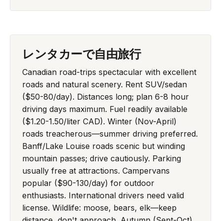
レンタカーで自由旅行
Canadian road-trips spectacular with excellent
roads and natural scenery. Rent SUV/sedan
($50-80/day). Distances long; plan 6-8 hour
driving days maximum. Fuel readily available
($1.20-1.50/liter CAD). Winter (Nov-April)
roads treacherous—summer driving preferred.
Banff/Lake Louise roads scenic but winding
mountain passes; drive cautiously. Parking
usually free at attractions. Campervans
popular ($90-130/day) for outdoor
enthusiasts. International drivers need valid
license. Wildlife: moose, bears, elk—keep
distance, don't approach. Autumn (Sept-Oct)