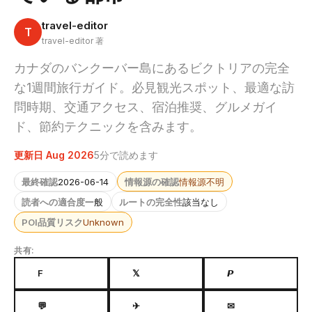
travel-editor
T
travel-editor 著
カナダのバンクーバー島にあるビクトリアの完全
な1週間旅行ガイド。必見観光スポット、最適な訪
問時期、交通アクセス、宿泊推奨、グルメガイ
ド、節約テクニックを含みます。
更新日 Aug 2026
5分で読めます
最終確認
2026-06-14
情報源の確認
情報源不明
読者への適合度
一般
ルートの完全性
該当なし
POI品質リスク
Unknown
共有:
F
𝕏
𝙋
💬
✈
✉