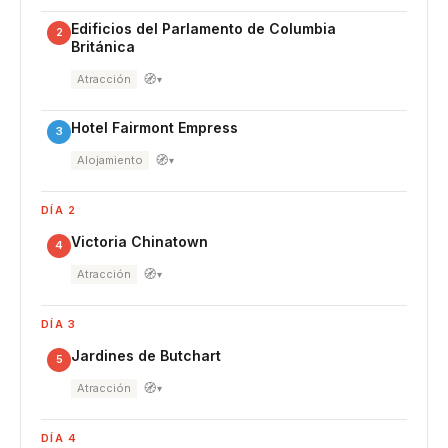
Edificios del Parlamento de Columbia
2
Británica
🧭
Atracción
▾
Hotel Fairmont Empress
3
🧭
Alojamiento
▾
DÍA 2
Victoria Chinatown
4
🧭
Atracción
▾
DÍA 3
Jardines de Butchart
5
🧭
Atracción
▾
DÍA 4