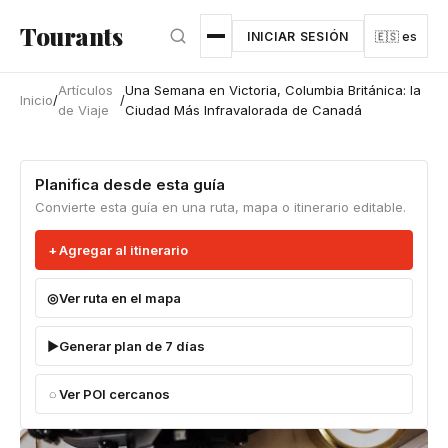
Ir al contenido principal
Tourants
INICIAR SESIÓN
🇪🇸 es
Artículos
Una Semana en Victoria, Columbia Británica: la
Inicio
/
/
de Viaje
Ciudad Más Infravalorada de Canadá
Planifica desde esta guía
Convierte esta guía en una ruta, mapa o itinerario editable.
Agregar al itinerario
Ver ruta en el mapa
Generar plan de 7 días
Ver POI cercanos