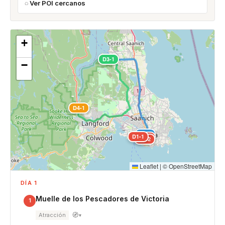
Ver POI cercanos
+
D3-1
−
D4-1
D2-1
D1-1
D1-3
D1-2
Leaflet
|
©
OpenStreetMap
DÍA 1
Muelle de los Pescadores de Victoria
1
🧭
Atracción
▾