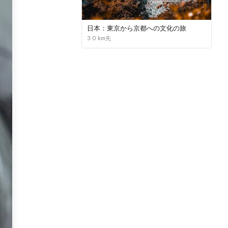
日本：東京から京都への文化の旅
3.0 km先