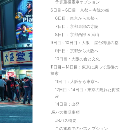
予算重視電車オプション
6日目～8日目：京都 – 寺院の都
6日目：東京から京都へ
7日目：京都東部の寺院
8日目：京都西部 & 嵐山
9日目～10日目：大阪 – 屋台料理の都
9日目：京都から大阪へ
10日目：大阪の食と文化
11日目～14日目：東京に戻って最後の
探索
11日目：大阪から東京へ
12日目～14日目：東京の隠れた街並
み
14日目：出発
JRパス推奨事項
JRパス概要
この旅程でのパスオプション