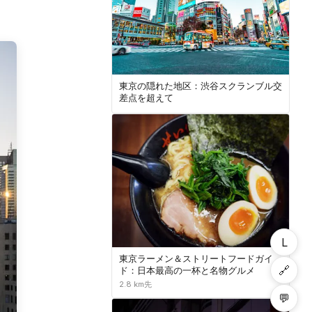
東京の隠れた地区：渋谷スクランブル交
差点を超えて
L
東京ラーメン＆ストリートフードガイ
🔗
ド：日本最高の一杯と名物グルメ
2.8 km先
💬