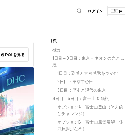
ログイン
🇯🇵 ja
目次
概要
辺 POI を見る
1日目～3日目：東京 – ネオンの光と伝
統
1日目：到着と方向感覚をつかむ
2日目：東京中心部
3日目：歴史と現代の東京
4日目～5日目：富士山 & 箱根
オプションA：富士山登山（体力的
なチャレンジ）
オプションB：富士山風景展望（体
力負担少なめ）