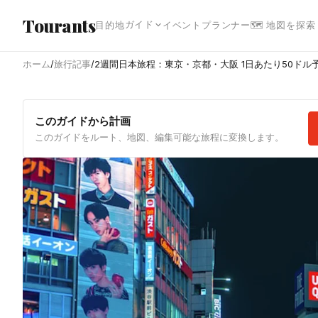
メインコンテンツへスキップ
Tourants
ガイド
目的地
イベント
プランナー
🗺 地図を探索
ホーム
/
旅行記事
/
2週間日本旅程：東京・京都・大阪 1日あたり50ドル
このガイドから計画
このガイドをルート、地図、編集可能な旅程に変換します。