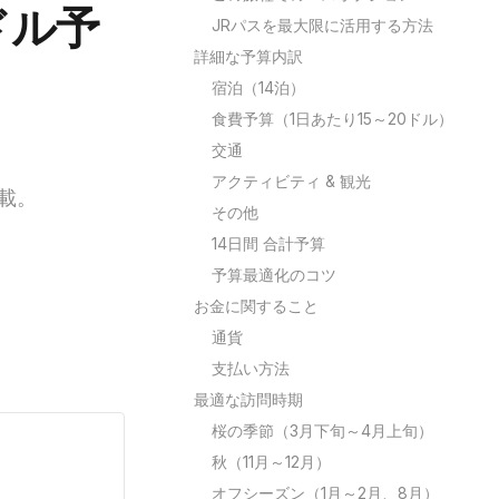
ドル予
JRパスを最大限に活用する方法
詳細な予算内訳
宿泊（14泊）
食費予算（1日あたり15～20ドル）
交通
アクティビティ & 観光
載。
その他
14日間 合計予算
予算最適化のコツ
お金に関すること
通貨
支払い方法
最適な訪問時期
桜の季節（3月下旬～4月上旬）
秋（11月～12月）
オフシーズン（1月～2月、8月）