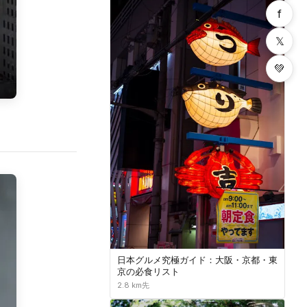
f
𝕏
💚
日本グルメ究極ガイド：大阪・京都・東
京の必食リスト
2.8 km先