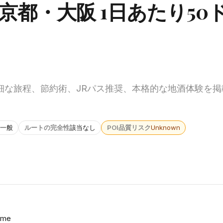
京都・大阪 1日あたり50
細な旅程、節約術、JRパス推奨、本格的な地酒体験を掲
一般
ルートの完全性
該当なし
POI品質リスク
Unknown
time