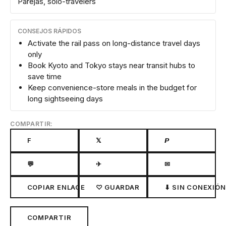
Parejas, solo-travelers
CONSEJOS RÁPIDOS
Activate the rail pass on long-distance travel days
only
Book Kyoto and Tokyo stays near transit hubs to
save time
Keep convenience-store meals in the budget for
long sightseeing days
COMPARTIR:
F
𝕏
𝙋
💬
✈
✉
COPIAR ENLACE
♡ GUARDAR
⬇ SIN CONEXIÓN
COMPARTIR