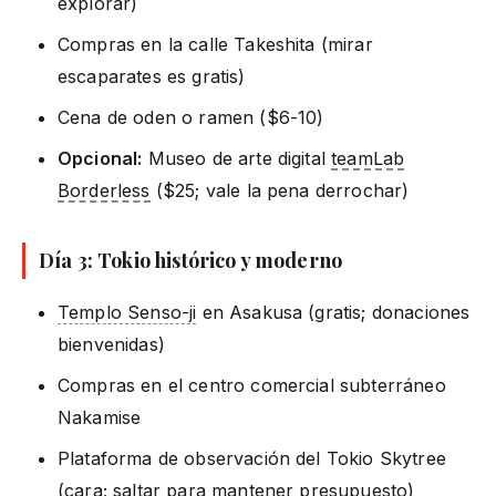
explorar)
Compras en la calle Takeshita (mirar
escaparates es gratis)
Cena de oden o ramen ($6-10)
Opcional:
Museo de arte digital
teamLab
Borderless
($25; vale la pena derrochar)
Día 3: Tokio histórico y moderno
Templo Senso-ji
en Asakusa (gratis; donaciones
bienvenidas)
Compras en el centro comercial subterráneo
Nakamise
Plataforma de observación del Tokio Skytree
(cara; saltar para mantener presupuesto)