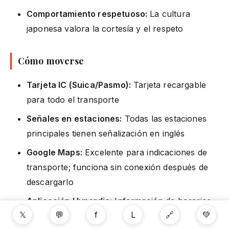
Comportamiento respetuoso:
La cultura
japonesa valora la cortesía y el respeto
Cómo moverse
Tarjeta IC (Suica/Pasmo):
Tarjeta recargable
para todo el transporte
Señales en estaciones:
Todas las estaciones
principales tienen señalización en inglés
Google Maps:
Excelente para indicaciones de
transporte; funciona sin conexión después de
descargarlo
Aplicación Hyperdia:
Información de horarios
𝕏
💬
f
L
🔗
💚
de trenes; muy precisa