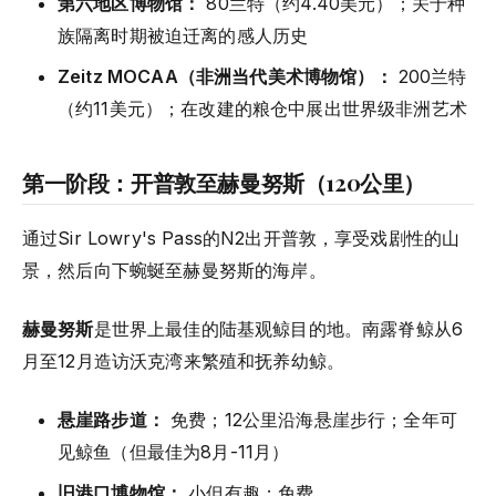
第六地区博物馆：
80兰特（约4.40美元）；关于种
族隔离时期被迫迁离的感人历史
Zeitz MOCAA（非洲当代美术博物馆）：
200兰特
（约11美元）；在改建的粮仓中展出世界级非洲艺术
第一阶段：开普敦至赫曼努斯（120公里）
通过Sir Lowry's Pass的N2出开普敦，享受戏剧性的山
景，然后向下蜿蜒至赫曼努斯的海岸。
赫曼努斯
是世界上最佳的陆基观鲸目的地。南露脊鲸从6
月至12月造访沃克湾来繁殖和抚养幼鲸。
悬崖路步道：
免费；12公里沿海悬崖步行；全年可
见鲸鱼（但最佳为8月-11月）
旧港口博物馆：
小但有趣；免费