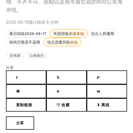
纳、齐齐卡马、观鲸以及南非最壮观的800公里海
岸线。
2026-05-13
预计阅读 8 分钟
最后核验
2026-06-17
来源核验
来源未知
适合人群
通用
路线完整度
不适用
地点质量风险
未知
自驾游
公路旅行
分享:
F
𝕏
𝙋
💬
✈
✉
复制链接
♡ 收藏
⬇ 离线
分享