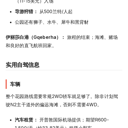
（11-15美元）入场
导游狩猎：
从500兰特/人起
公园还有狮子、水牛、犀牛和黑背豺
伊丽莎白港（Gqeberha）：
旅程的结束；海滩、赌场
和良好的直飞航班回家。
实用自驾信息
车辆
整个花园路线需要常规2WD轿车就足够了。除非计划驾
驶N2主干道外的偏远海滩，否则不需要4WD。
汽车租赁：
开普敦国际机场提供；期望R600-