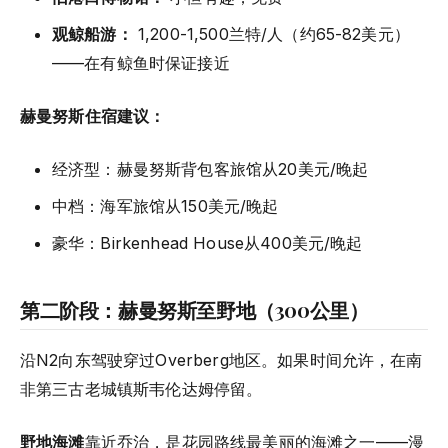
观鲸船游：
1,200-1,500兰特/人（约65-82美元）
——在有鲸鱼时保证接近
赫曼努斯住宿建议：
经济型：赫曼努斯背包客旅馆从20美元/晚起
中档：海军旅馆从150美元/晚起
豪华：Birkenhead House从400美元/晚起
第二阶段：赫曼努斯至野地（300公里）
沿N2向东驾驶穿过Overberg地区。如果时间允许，在南
非第三古老城镇斯韦伦达姆停留。
野地海滩
靠近乔治，是花园路线最美丽的海滩之一——漫