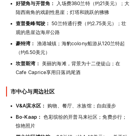
好望角与开普角：
入场费380兰特（约21美元）；大
陆西南角的戏剧性悬崖；灯塔和跳跃的狒狒
查普曼峰驾驶：
50兰特通行费（约2.75美元）；壮
观的悬崖边海岸公路
豪特湾：
渔港城镇；海豹colony船游从120兰特起
（约6.50美元）
坎普斯湾：
美丽的海滩，背景为十二使徒山；在
Cafe Caprice享用日落鸡尾酒
市中心与周边社区
V&A滨水区：
购物、餐厅、水族馆；自由漫步
Bo-Kaap：
色彩缤纷的开普马来社区；免费步行；
惊艳照片