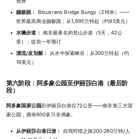
免费
蹦极跳：
Bloukrans Bridge Bungy（216米）——
世界最高商业蹦极跳；从1,695兰特起（约93美元）
水獭步道：
南非最著名的登山步道（5天，42公
里）；提前一年预订
漂流/皮划艇：
从水中探索峡谷；从300兰特起（约
16美元）
第六阶段：阿多象公园至伊丽莎白港（最后阶
段）
阿多象国家公园
距伊丽莎白港仅72公里——南非第三大国
家公园，拥有600多只非洲象。
从伊丽莎白港日游：
自驾狩猎之旅200-280兰特/人