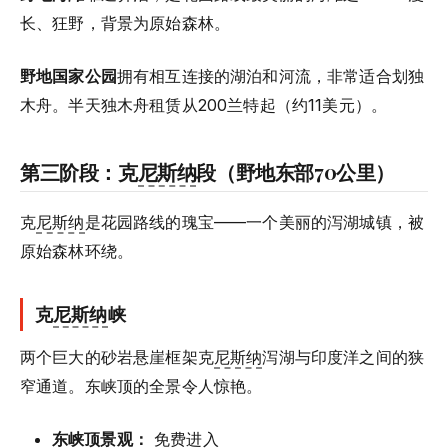
长、狂野，背景为原始森林。
野地国家公园
拥有相互连接的湖泊和河流，非常适合划独
木舟。半天独木舟租赁从200兰特起（约11美元）。
第三阶段：克
尼斯纳
段（野地东部70公里）
克
尼斯纳
是花园路线的瑰宝——一个美丽的泻湖城镇，被
原始森林环绕。
克
尼斯纳
峡
两个巨大的砂岩悬崖框架克
尼斯纳
泻湖与印度洋之间的狭
窄通道。东峡顶的全景令人惊艳。
东峡顶景观：
免费进入