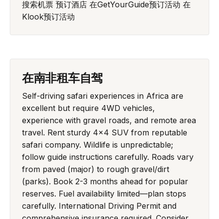
搜索机票
预订酒店
在GetYourGuide预订活动
在
Klook预订活动
在南非租车自驾
Self-driving safari experiences in Africa are
excellent but require 4WD vehicles,
experience with gravel roads, and remote area
travel. Rent sturdy 4x4 SUV from reputable
safari company. Wildlife is unpredictable;
follow guide instructions carefully. Roads vary
from paved (major) to rough gravel/dirt
(parks). Book 2-3 months ahead for popular
reserves. Fuel availability limited—plan stops
carefully. International Driving Permit and
comprehensive insurance required. Consider