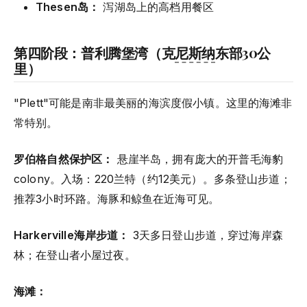
Thesen岛：
泻湖岛上的高档用餐区
第四阶段：普利腾堡湾（克
尼斯纳
东部30公
里）
"Plett"可能是南非最美丽的海滨度假小镇。这里的海滩非
常特别。
罗伯格自然保护区：
悬崖半岛，拥有庞大的开普毛海豹
colony。入场：220兰特（约12美元）。多条登山步道；
推荐3小时环路。海豚和鲸鱼在近海可见。
Harkerville海岸步道：
3天多日登山步道，穿过海岸森
林；在登山者小屋过夜。
海滩：