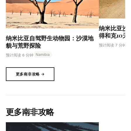
纳米比亚沙
得和克10天
纳米比亚自驾野生动物园：沙漠地
貌与荒野探险
N
预计阅读 7 分钟
Namibia
预计阅读 6 分钟
更多南非攻略 →
更多南非攻略