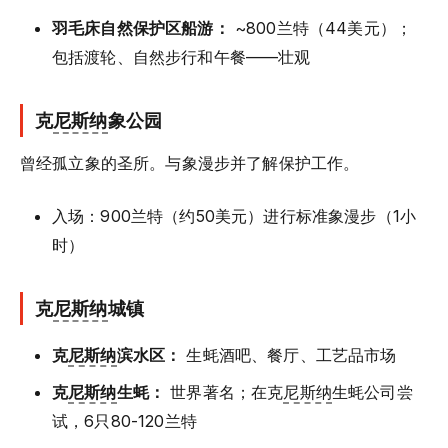
羽毛床自然保护区船游：
~800兰特（44美元）；
包括渡轮、自然步行和午餐——壮观
克
尼斯纳
象公园
曾经孤立象的圣所。与象漫步并了解保护工作。
入场：900兰特（约50美元）进行标准象漫步（1小
时）
克
尼斯纳
城镇
克
尼斯纳
滨水区：
生蚝酒吧、餐厅、工艺品市场
克
尼斯纳
生蚝：
世界著名；在克
尼斯纳
生蚝公司尝
试，6只80-120兰特