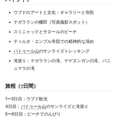
ウブドのアートと文化：ギャラリーと寺院
テガラランの棚田（写真撮影スポット）
スミニャックとサヌールのビーチ
ティルタ・エンプル寺院での精神的な清め
バトゥール山
のサンライズトレッキング
滝巡り：テガラランの滝、テゲヌンガンの滝、バニ
ュマラの滝
旅程（7日間）
1〜3日目：ウブド観光
4日目：
バトゥール山
のサンライズと滝巡り
5〜6日目：ビーチでのんびり