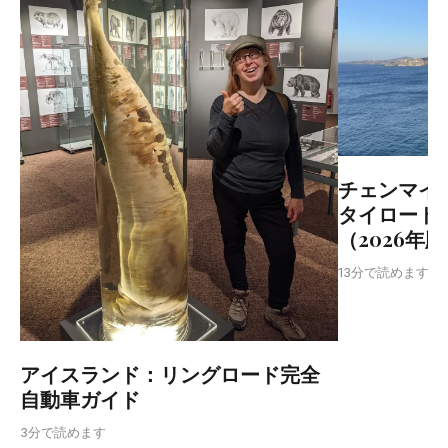
チェンマイ
タイロード
（2026年
T
13分で読めます
アイスランド：リングロード完全
自動車ガイド
3分で読めます