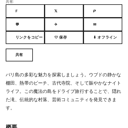
共有:
F
𝕏
𝙋
💬
✈
✉
リンクをコピー
♡ 保存
⬇ オフライン
共有
バリ島の多彩な魅力を探索しましょう。ウブドの静かな
棚田、熱帯のビーチ、古代寺院、そして賑やかなナイト
ライフ。この魔法の島をドライブ旅行することで、隠れ
た滝、伝統的な村落、芸術コミュニティを発見できま
す。
概要