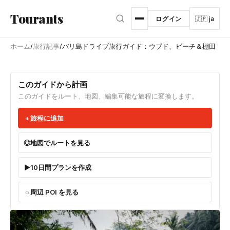
メインコンテンツへスキップ
Tourants
ログイン
🇯🇵 ja
ホーム
/
旅行記事
/
バリ島ドライブ旅行ガイド：ウブド、ビーチ＆棚田
このガイドから計画
このガイドをルート、地図、編集可能な旅程に変換します。
旅程に追加
地図でルートを見る
10日間プランを作成
周辺 POI を見る