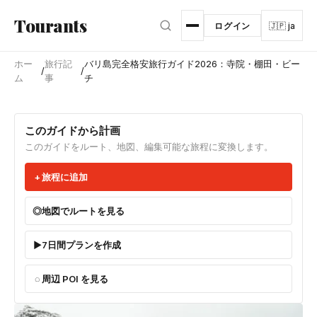
メインコンテンツへスキップ
Tourants
ログイン
🇯🇵 ja
ホー
旅行記
バリ島完全格安旅行ガイド2026：寺院・棚田・ビー
/
/
ム
事
チ
このガイドから計画
このガイドをルート、地図、編集可能な旅程に変換します。
旅程に追加
地図でルートを見る
7日間プランを作成
周辺 POI を見る