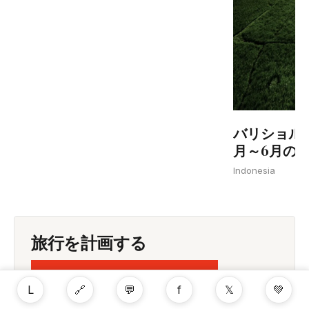
バリショル
月～6月の
Indonesia
旅行を計画する
インドネシアへの旅行を計画する
L
🔗
💬
f
𝕏
💚
旅行費用を比較する