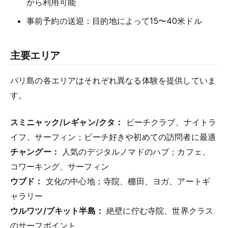
から利用可能
事前予約の送迎：目的地によって15〜40米ドル
主要エリア
バリ島の各エリアはそれぞれ異なる体験を提供していま
す。
スミニャック/レギャン/クタ：
ビーチクラブ、ナイトラ
イフ、サーフィン；ビーチ好きや初めての訪問者に最適
チャングー：
人気のデジタルノマドのハブ；カフェ、
コワーキング、サーフィン
ウブド：
文化の中心地；寺院、棚田、ヨガ、アートギ
ャラリー
ウルワツ/ブキット半島：
絶壁に佇む寺院、世界クラス
のサーフポイント