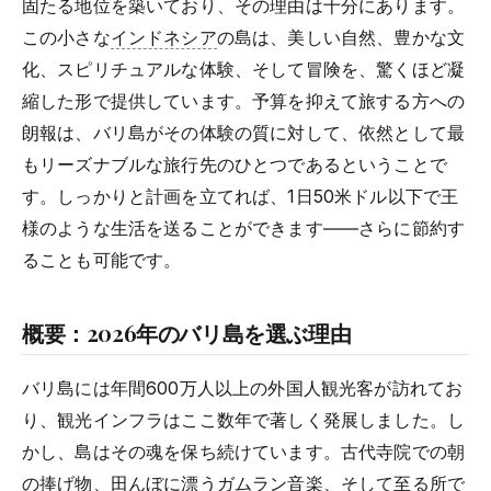
固たる地位を築いており、その理由は十分にあります。
この小さな
インドネシア
の島は、美しい自然、豊かな文
化、スピリチュアルな体験、そして冒険を、驚くほど凝
縮した形で提供しています。予算を抑えて旅する方への
朗報は、バリ島がその体験の質に対して、依然として最
もリーズナブルな旅行先のひとつであるということで
す。しっかりと計画を立てれば、1日50米ドル以下で王
様のような生活を送ることができます――さらに節約す
ることも可能です。
概要：2026年のバリ島を選ぶ理由
バリ島には年間600万人以上の外国人観光客が訪れてお
り、観光インフラはここ数年で著しく発展しました。し
かし、島はその魂を保ち続けています。古代寺院での朝
の捧げ物、田んぼに漂うガムラン音楽、そして至る所で