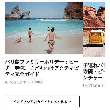
バリ島ファミリーホリデー：ビー
子連れバリ島
チ、寺院、子ども向けアクティビ
寺院・ビー
ティ完全ガイド
ンチャー
Indonesia
9分で読めます
In
8分で読めます
インドネシアのガイドをもっと見る →