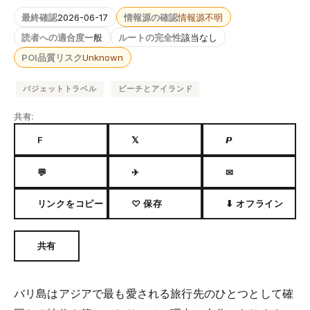
最終確認
2026-06-17
情報源の確認
情報源不明
読者への適合度
一般
ルートの完全性
該当なし
POI品質リスク
Unknown
バジェットトラベル
ビーチとアイランド
共有:
F
𝕏
𝙋
💬
✈
✉
リンクをコピー
♡ 保存
⬇ オフライン
共有
バリ島はアジアで最も愛される旅行先のひとつとして確