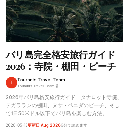
バリ島完全格安旅行ガイド
2026：寺院・棚田・ビーチ
Tourants Travel Team
T
Tourants Travel Team 著
2026年バリ島格安旅行ガイド：タナロット寺院、
テガラランの棚田、ヌサ・ペニダのビーチ、そし
て1日50米ドル以下でバリ島を楽しむ方法。
2026-05-13
更新日 Aug 2026
6分で読めます