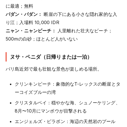
に最適；無料
パダン・パダン：
断崖の下にある小さな隠れ家的な入
り江；入場料 10,000 IDR
ニャン・ニャンビーチ：
人里離れた壮大なビーチ；
500mの白砂；ほとんど人がいない
ヌサ・ペニダ（日帰りまたは一泊）
バリ島近郊で最も壮観な景色が楽しめる場所。
クリンキンビーチ：象徴的なT-レックスの断崖とタ
ーコイズブルーの湾
クリスタルベイ：穏やかな海、シュノーケリング、
8月〜10月にマンボウが目撃される
エンジェルズ・ビラボン：海辺の天然岩のプール