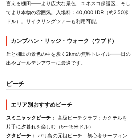
言える棚田――より広大な景色、ユネスコ保護区、そし
てより本物の雰囲気。入場料：40,000 IDR（約2.50米
ドル）。サイクリングツアーも利用可能。
カンプハン・リッジ・ウォーク（ウブド）
丘と棚田の景色の中を歩く2kmの無料トレイル——日の
出やゴールデンアワーに最適です。
ビーチ
エリア別おすすめビーチ
スミニャックビーチ：
高級ビーチクラブ；カクテルを
片手に夕暮れを楽しむ（5〜15米ドル）
クタビーチ：
バリ島の元祖ビーチ；初心者サーフィン