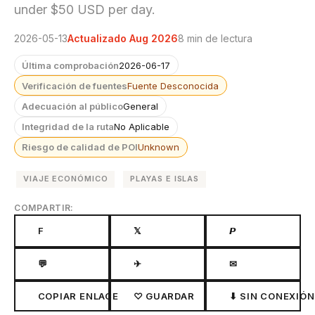
under $50 USD per day.
2026-05-13
Actualizado Aug 2026
8 min de lectura
Última comprobación
2026-06-17
Verificación de fuentes
Fuente Desconocida
Adecuación al público
General
Integridad de la ruta
No Aplicable
Riesgo de calidad de POI
Unknown
VIAJE ECONÓMICO
PLAYAS E ISLAS
COMPARTIR:
F
𝕏
𝙋
💬
✈
✉
COPIAR ENLACE
♡ GUARDAR
⬇ SIN CONEXIÓN