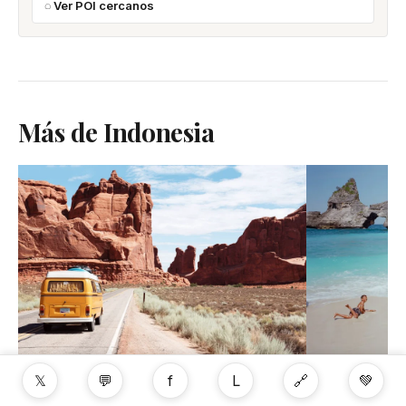
Ver POI cercanos
Más de Indonesia
𝕏
💬
f
L
🔗
💚
Bali Family
Bali con Niños 2026: Templos