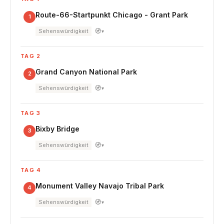
Route-66-Startpunkt Chicago - Grant Park
1
🧭
Sehenswürdigkeit
▾
TAG 2
Grand Canyon National Park
2
🧭
Sehenswürdigkeit
▾
TAG 3
Bixby Bridge
3
🧭
Sehenswürdigkeit
▾
TAG 4
Monument Valley Navajo Tribal Park
4
🧭
Sehenswürdigkeit
▾