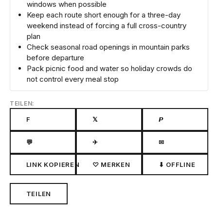
windows when possible
Keep each route short enough for a three-day
weekend instead of forcing a full cross-country
plan
Check seasonal road openings in mountain parks
before departure
Pack picnic food and water so holiday crowds do
not control every meal stop
TEILEN:
F
𝕏
𝙋
💬
✈
✉
LINK KOPIEREN
♡ MERKEN
⬇ OFFLINE
TEILEN