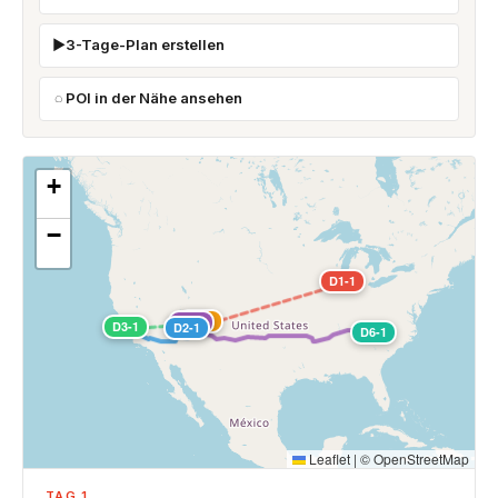
3-Tage-Plan erstellen
POI in der Nähe ansehen
+
−
D1-1
D4-1
D5-1
D3-1
D2-1
D6-1
Leaflet
|
©
OpenStreetMap
TAG 1