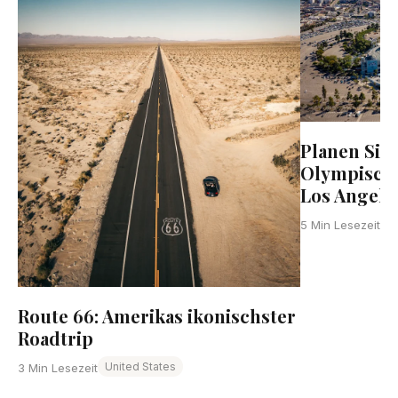
Planen Sie 
Olympische
Los Angele
U
5 Min Lesezeit
Route 66: Amerikas ikonischster
Roadtrip
United States
3 Min Lesezeit