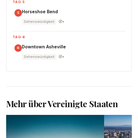
TAG 5
Horseshoe Bend
5
🧭
Sehenswürdigkeit
▾
TAG 6
Downtown Asheville
6
🧭
Sehenswürdigkeit
▾
Mehr über Vereinigte Staaten