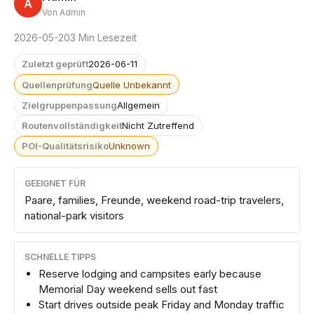
A
Von Admin
2026-05-20
3 Min Lesezeit
Zuletzt geprüft
2026-06-11
Quellenprüfung
Quelle Unbekannt
Zielgruppenpassung
Allgemein
Routenvollständigkeit
Nicht Zutreffend
POI-Qualitätsrisiko
Unknown
GEEIGNET FÜR
Paare, families, Freunde, weekend road-trip travelers,
national-park visitors
SCHNELLE TIPPS
Reserve lodging and campsites early because
Memorial Day weekend sells out fast
Start drives outside peak Friday and Monday traffic