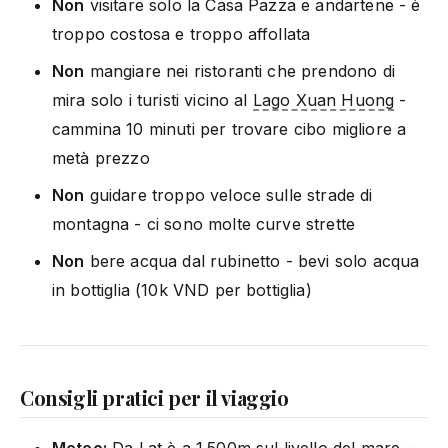
Non
visitare solo la Casa Pazza e andartene - è
troppo costosa e troppo affollata
Non
mangiare nei ristoranti che prendono di
mira solo i turisti vicino al
Lago Xuan Huong
-
cammina 10 minuti per trovare cibo migliore a
metà prezzo
Non
guidare troppo veloce sulle strade di
montagna - ci sono molte curve strette
Non
bere acqua dal rubinetto - bevi solo acqua
in bottiglia (10k VND per bottiglia)
Consigli pratici per il viaggio
Meteo:
Da Lat è a 1.500m sul livello del mare -