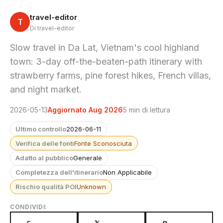
travel-editor
T
Di travel-editor
Slow travel in Da Lat, Vietnam's cool highland
town: 3-day off-the-beaten-path itinerary with
strawberry farms, pine forest hikes, French villas,
and night market.
2026-05-13
Aggiornato Aug 2026
5 min di lettura
Ultimo controllo
2026-06-11
Verifica delle fonti
Fonte Sconosciuta
Adatto al pubblico
Generale
Completezza dell'itinerario
Non Applicabile
Rischio qualità POI
Unknown
CONDIVIDI: