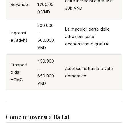
caffè incredibile per 15k-
Bevande
1.200.00
30k VND
0 VND
300.000
La maggior parte delle
Ingressi
-
attrazioni sono
e Attività
500.000
economiche o gratuite
VND
450.000
Trasport
-
Autobus notturno o volo
o da
650.000
domestico
HCMC
VND
Come muoversi a Da Lat