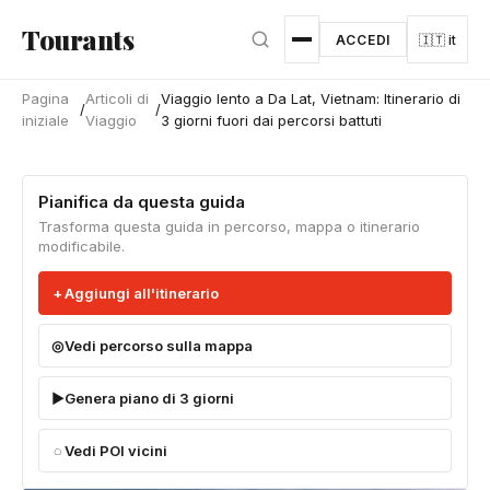
Vai al contenuto principale
Tourants
ACCEDI
🇮🇹 it
Pagina
Articoli di
Viaggio lento a Da Lat, Vietnam: Itinerario di
/
/
iniziale
Viaggio
3 giorni fuori dai percorsi battuti
Pianifica da questa guida
Trasforma questa guida in percorso, mappa o itinerario
modificabile.
Aggiungi all'itinerario
Vedi percorso sulla mappa
Genera piano di 3 giorni
Vedi POI vicini