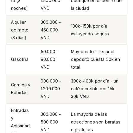
to (3
1.500.000
boutique en el centro de
noches)
VND
la ciudad
Alquiler
300.000 -
100k-150k por día
de moto
450.000
incluyendo seguro
(3 días)
VND
50.000 -
Muy barato - llenar el
Gasolina
80.000
depósito cuesta 50k en
VND
total
900.000 -
300k-400k por día - un
Comida y
1.200.000
café increíble por 15k-
Bebidas
VND
30k VND
Entradas
300.000 -
La mayoría de las
y
500.000
atracciones son baratas
Actividad
VND
o gratuitas