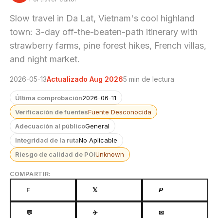
Slow travel in Da Lat, Vietnam's cool highland
town: 3-day off-the-beaten-path itinerary with
strawberry farms, pine forest hikes, French villas,
and night market.
2026-05-13
Actualizado Aug 2026
5 min de lectura
Última comprobación
2026-06-11
Verificación de fuentes
Fuente Desconocida
Adecuación al público
General
Integridad de la ruta
No Aplicable
Riesgo de calidad de POI
Unknown
COMPARTIR:
F
𝕏
𝙋
💬
✈
✉