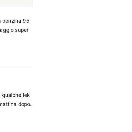
la benzina 95
iaggio super
a qualche lek
 mattina dopo.