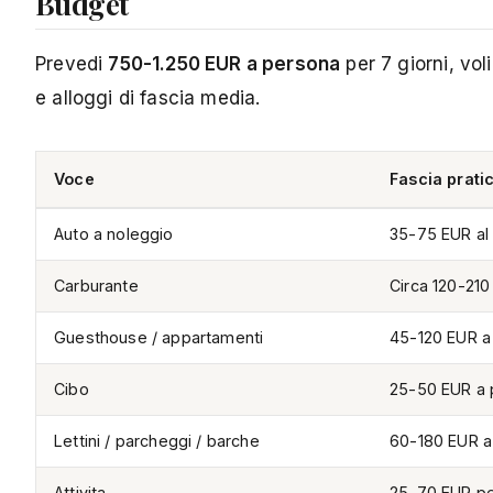
Budget
Prevedi
750-1.250 EUR a persona
per 7 giorni, vol
e alloggi di fascia media.
Voce
Fascia prati
Auto a noleggio
35-75 EUR al 
Carburante
Circa 120-210 
Guesthouse / appartamenti
45-120 EUR a 
Cibo
25-50 EUR a 
Lettini / parcheggi / barche
60-180 EUR a
Attivita
25-70 EUR per