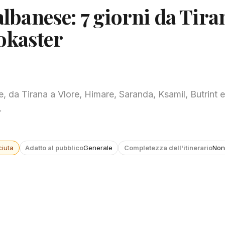
albanese: 7 giorni da Tira
okaster
ese, da Tirana a Vlore, Himare, Saranda, Ksamil, Butrint e
.
iuta
Adatto al pubblico
Generale
Completezza dell'itinerario
Non