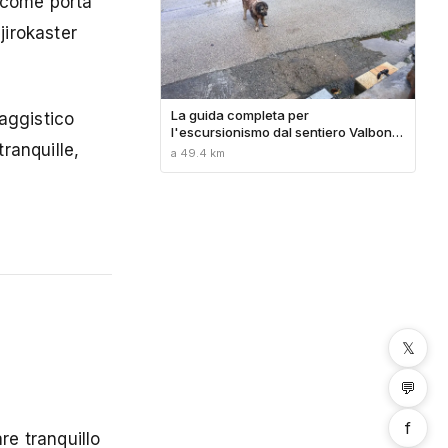
e come porta
jirokaster
La guida completa per
aggistico
l'escursionismo dal sentiero Valbona
ranquille,
a Theth in Albania (2026)
a 49.4 km
𝕏
💬
f
re tranquillo