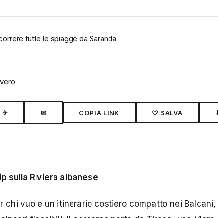
correre tutte le spiagge da Saranda
evero
✈
✉
COPIA LINK
♡ SALVA
ip sulla Riviera albanese
r chi vuole un itinerario costiero compatto nei Balcani,