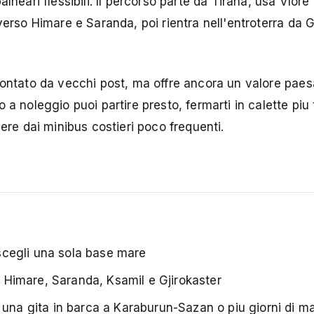
lneari flessibili. Il percorso parte da Tirana, usa Vlor
verso Himare e Saranda, poi rientra nell'entroterra da G
contato da vecchi post, ma offre ancora un valore paes
a noleggio puoi partire presto, fermarti in calette piu t
ere dai minibus costieri poco frequenti.
e scegli una sola base mare
e, Himare, Saranda, Ksamil e Gjirokaster
 una gita in barca a Karaburun-Sazan o piu giorni di ma