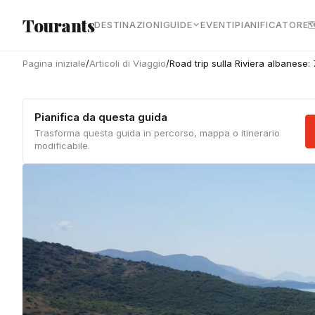
Vai al contenuto principale
Tourants
DESTINAZIONI
GUIDE
EVENTI
PIANIFICATORE

Pagina iniziale
/
Articoli di Viaggio
/
Road trip sulla Riviera albanese:
Pianifica da questa guida
Trasforma questa guida in percorso, mappa o itinerario
modificabile.