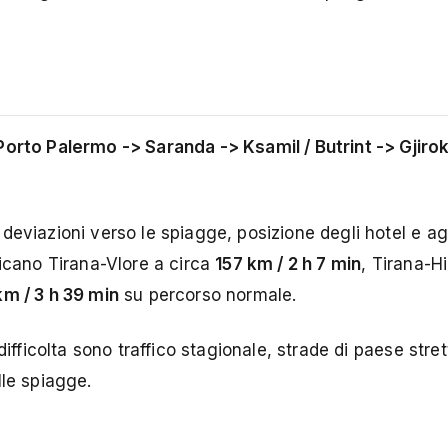
Porto Palermo -> Saranda -> Ksamil / Butrint -> Gjiro
 deviazioni verso le spiagge, posizione degli hotel e ag
dicano Tirana-Vlore a circa
157 km / 2 h 7 min
, Tirana-H
km / 3 h 39 min
su percorso normale.
difficolta sono traffico stagionale, strade di paese stre
lle spiagge.