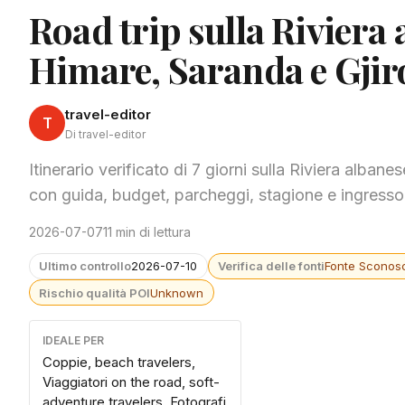
Road trip sulla Riviera 
Himare, Saranda e Gjir
travel-editor
T
Di travel-editor
Itinerario verificato di 7 giorni sulla Riviera alban
con guida, budget, parcheggi, stagione e ingresso
2026-07-07
11 min di lettura
Ultimo controllo
2026-07-10
Verifica delle fonti
Fonte Sconosc
Rischio qualità POI
Unknown
IDEALE PER
Coppie, beach travelers,
Viaggiatori on the road, soft-
adventure travelers, Fotografi