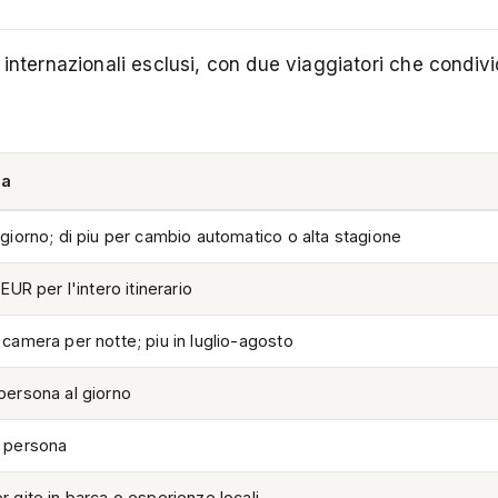
i internazionali esclusi, con due viaggiatori che condi
ca
giorno; di piu per cambio automatico o alta stagione
EUR per l'intero itinerario
camera per notte; piu in luglio-agosto
persona al giorno
 persona
 gite in barca o esperienze locali