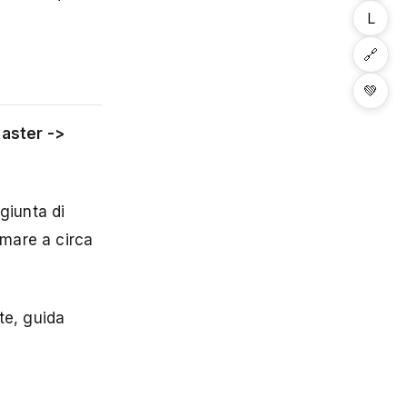
L
🔗
💚
kaster ->
giunta di
imare a circa
tte, guida