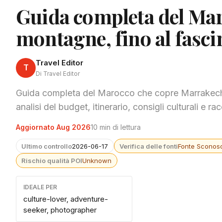
Guida completa del Mar
montagne, fino al fasci
Travel Editor
T
Di Travel Editor
Guida completa del Marocco che copre Marrakech, 
analisi del budget, itinerario, consigli culturali e r
Aggiornato Aug 2026
10 min di lettura
Ultimo controllo
2026-06-17
Verifica delle fonti
Fonte Sconosc
Rischio qualità POI
Unknown
IDEALE PER
culture-lover, adventure-
seeker, photographer