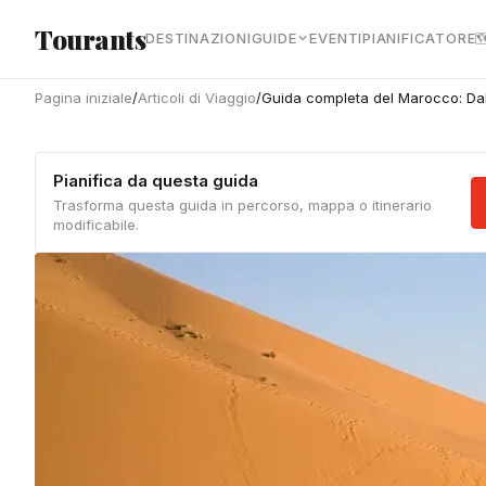
Vai al contenuto principale
Tourants
DESTINAZIONI
GUIDE
EVENTI
PIANIFICATORE

Pagina iniziale
/
Articoli di Viaggio
/
Guida completa del Marocco: Dal 
Pianifica da questa guida
Trasforma questa guida in percorso, mappa o itinerario
modificabile.