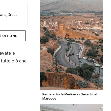
towns;Dress
⬇ OFFLINE
nevate e
 tutto ciò che
Perdersi tra le Medine e i Deserti del
Marocco