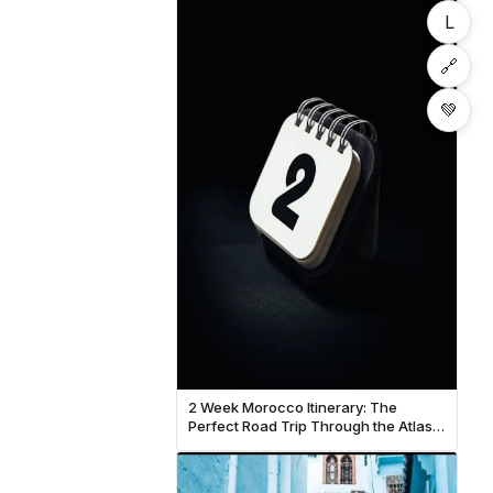
L
🔗
💚
2 Week Morocco Itinerary: The
Perfect Road Trip Through the Atlas
Mountains and Sahara