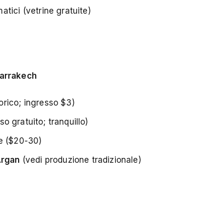
tici (vetrine gratuite)
Marrakech
torico; ingresso $3)
o gratuito; tranquillo)
e ($20-30)
Argan
(vedi produzione tradizionale)