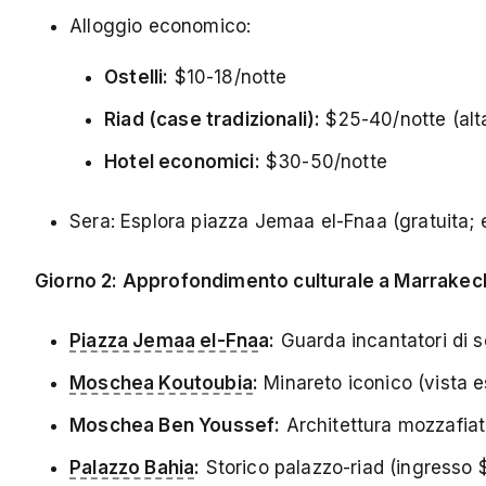
Alloggio economico:
Ostelli:
$10-18/notte
Riad (case tradizionali):
$25-40/notte (alt
Hotel economici:
$30-50/notte
Sera: Esplora piazza Jemaa el-Fnaa (gratuita; e
Giorno 2: Approfondimento culturale a Marrakec
Piazza Jemaa el-Fna
a:
Guarda incantatori di se
Moschea Koutoubia
:
Minareto iconico (vista e
Moschea Ben Youssef:
Architettura mozzafia
Palazzo Bahia
:
Storico palazzo-riad (ingresso 