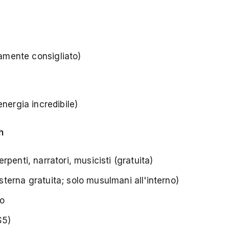
amente consigliato)
nergia incredibile)
h
rpenti, narratori, musicisti (gratuita)
sterna gratuita; solo musulmani all'interno)
to
$5)