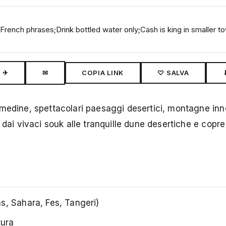
French phrases;Drink bottled water only;Cash is king in smaller 
✈
✉
COPIA LINK
♡ SALVA
 medine, spettacolari paesaggi desertici, montagne in
 dai vivaci souk alle tranquille dune desertiche e copre
, Sahara, Fes, Tangeri)
tura