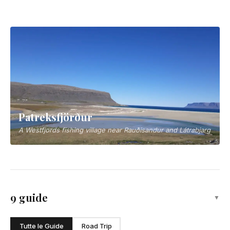
Ísafjörður
The cultural hub of the northern Westfjords