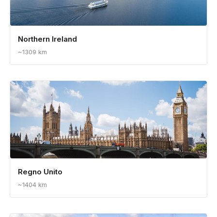
Destinazioni vicine
▼
Faroe Islands
~637 km