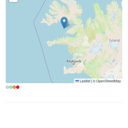
~1404 km
Norvegia
~1407 km
Mappa
Mappa di calore
☉ Apri in Google Maps
▾