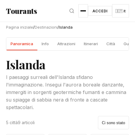
Vai al contenuto principale
Tourants
ACCEDI
🇮🇹 it
Pagina iniziale
/
Destinazioni
/
Islanda
Panoramica
Info
Attrazioni
Itinerari
Città
Guide
Islanda
I paesaggi surreali dell'Islanda sfidano
l'immaginazione. Insegui l'aurora boreale danzante,
immergiti in sorgenti geotermiche fumanti e cammina
su spiagge di sabbia nera di fronte a cascate
spettacolari.
5 città
9 articoli
Ci sono stato