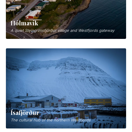
Hólmavík
A quiet Steingrímsfjörður village and Westfjords gateway