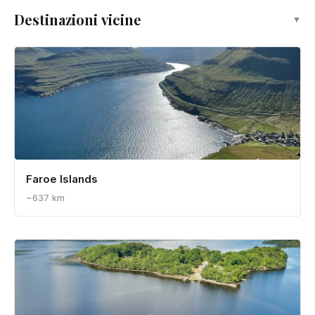
9 guide
▼
Tutte le Guide
Road Trip
Guida all'Escursionismo e all'Avventura in
Islanda 2025: Sentieri, Stagioni e Guida
Completa alla Pianificazione
Pianifica un viaggio con queste destinazioni →