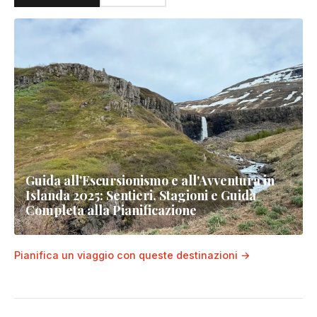
Stykkishólmur
A colorful harbor town and gateway to the Westfjords ferry
Patreksfjörður
A Westfjords fishing village near Rauðisandur and Látrabjarg