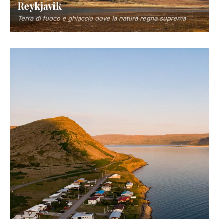
Città
▼
Reykjavik
Terra di fuoco e ghiaccio dove la natura regna suprema