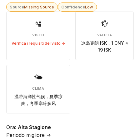
Source
Missing Source
Confidence
Low
🛂
💱
VISTO
VALUTA
冰岛克朗 ISK，1 CNY ≈
Verifica i requisiti del visto →
19 ISK
🌤
CLIMA
温带海洋性气候，夏季凉
爽，冬季寒冷多风
Ora:
Alta Stagione
Periodo migliore →