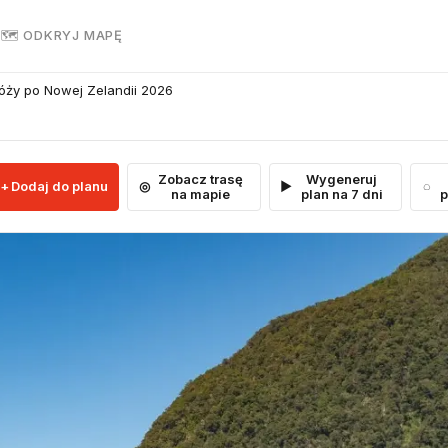
R
🗺 ODKRYJ MAPĘ
óży po Nowej Zelandii 2026
Zobacz trasę
Wygeneruj
Dodaj do planu
na mapie
plan na 7 dni
p