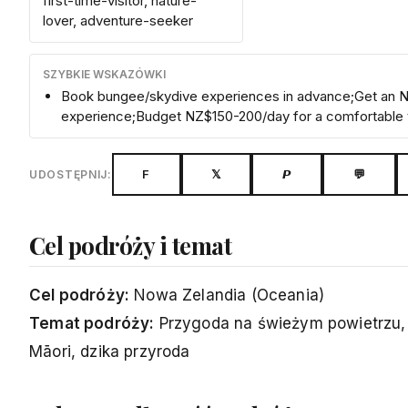
first-time-visitor, nature-
lover, adventure-seeker
SZYBKIE WSKAZÓWKI
Book bungee/skydive experiences in advance;Get an NZ SIM 
experience;Budget NZ$150-200/day for a comfortable t
F
𝕏
𝙋
💬
UDOSTĘPNIJ:
Cel podróży i temat
Cel podróży:
Nowa Zelandia (Oceania)
Temat podróży:
Przygoda na świeżym powietrzu, 
Māori, dzika przyroda