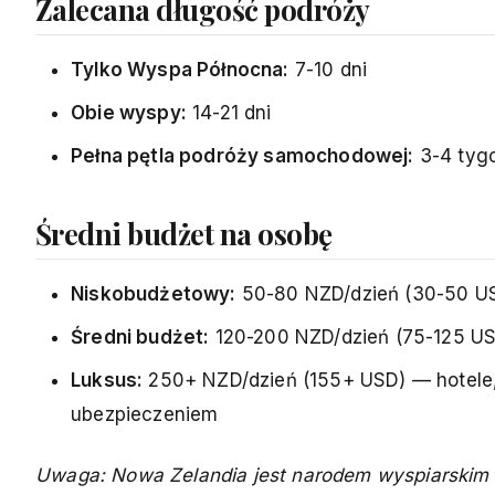
Zalecana długość podróży
Tylko Wyspa Północna:
7-10 dni
Obie wyspy:
14-21 dni
Pełna pętla podróży samochodowej:
3-4 tygo
Średni budżet na osobę
Niskobudżetowy:
50-80 NZD/dzień (30-50 US
Średni budżet:
120-200 NZD/dzień (75-125 USD)
Luksus:
250+ NZD/dzień (155+ USD) — hotele
ubezpieczeniem
Uwaga: Nowa Zelandia jest narodem wyspiarskim 