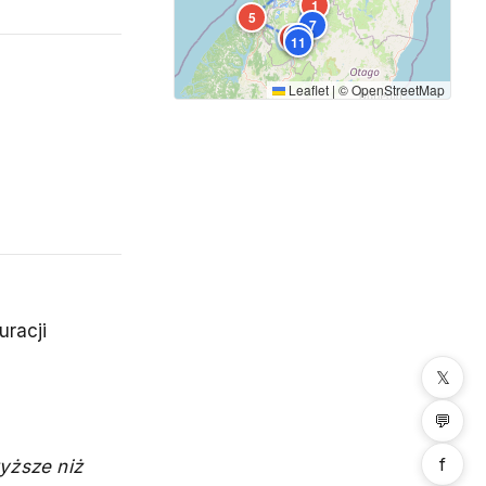
1
5
7
4
10
9
11
Leaflet
|
©
OpenStreetMap
uracji
𝕏
💬
f
yższe niż