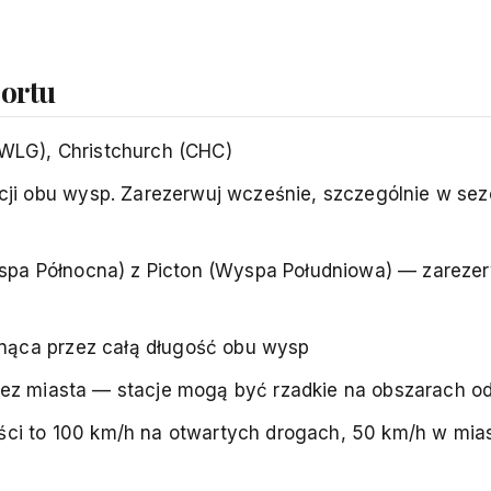
portu
(WLG), Christchurch (CHC)
ji obu wysp. Zarezerwuj wcześnie, szczególnie w sez
pa Północna) z Picton (Wyspa Południowa) — zarezer
nąca przez całą długość obu wysp
zez miasta — stacje mogą być rzadkie na obszarach o
ści to 100 km/h na otwartych drogach, 50 km/h w mia