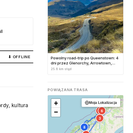
ll
⬇ OFFLINE
Powolny road-trip po Queenstown: 4
dni przez Glenorchy, Arrowtown,
Gibbston i Wanaka
25.8 km stąd
POWIĄZANA TRASA
+
Moja Lokalizacja
dy, kultura
2
6
−
3
8