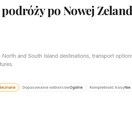
 podróży po Nowej Zeland
orth and South Island destinations, transport options
tures.
Nieznane
Dopasowanie odbiorców
Ogólne
Kompletność trasy
Nie