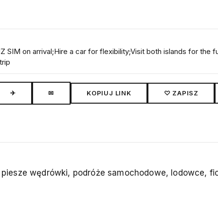
on arrival;Hire a car for flexibility;Visit both islands for the fu
rip
✈
✉
KOPIUJ LINK
♡ ZAPISZ
piesze wędrówki, podróże samochodowe, lodowce, fior