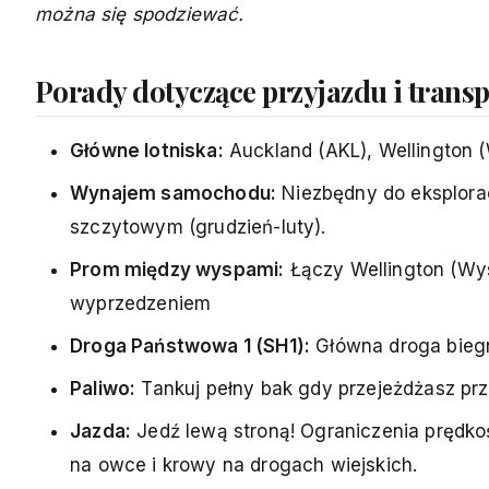
można się spodziewać.
Porady dotyczące przyjazdu i trans
Główne lotniska:
Auckland (AKL), Wellington 
Wynajem samochodu:
Niezbędny do eksplorac
szczytowym (grudzień-luty).
Prom między wyspami:
Łączy Wellington (Wys
wyprzedzeniem
Droga Państwowa 1 (SH1):
Główna droga bieg
Paliwo:
Tankuj pełny bak gdy przejeżdżasz pr
Jazda:
Jedź lewą stroną! Ograniczenia prędko
na owce i krowy na drogach wiejskich.