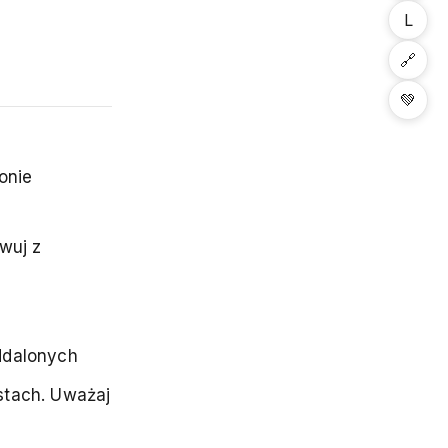
L
🔗
💚
onie
wuj z
ddalonych
stach. Uważaj