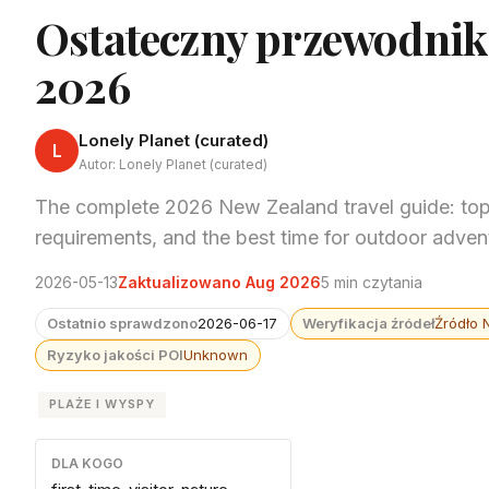
Ostateczny przewodnik
2026
Lonely Planet (curated)
L
Autor: Lonely Planet (curated)
The complete 2026 New Zealand travel guide: top N
requirements, and the best time for outdoor adven
2026-05-13
Zaktualizowano Aug 2026
5 min czytania
Ostatnio sprawdzono
2026-06-17
Weryfikacja źródeł
Źródło 
Ryzyko jakości POI
Unknown
PLAŻE I WYSPY
DLA KOGO