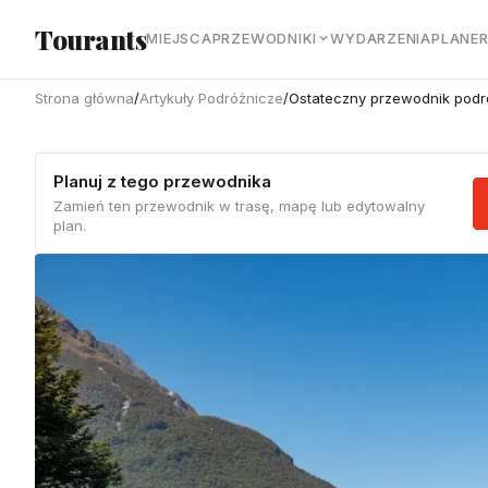
Przejdź do głównej treści
Tourants
MIEJSCA
PRZEWODNIKI
WYDARZENIA
PLANE
Strona główna
/
Artykuły Podróżnicze
/
Ostateczny przewodnik podr
Planuj z tego przewodnika
Zamień ten przewodnik w trasę, mapę lub edytowalny
plan.