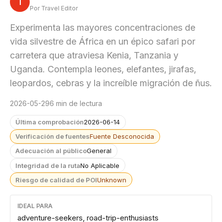
T
Por Travel Editor
Experimenta las mayores concentraciones de
vida silvestre de África en un épico safari por
carretera que atraviesa Kenia, Tanzania y
Uganda. Contempla leones, elefantes, jirafas,
leopardos, cebras y la increíble migración de ñus.
2026-05-29
6 min de lectura
Última comprobación
2026-06-14
Verificación de fuentes
Fuente Desconocida
Adecuación al público
General
Integridad de la ruta
No Aplicable
Riesgo de calidad de POI
Unknown
IDEAL PARA
adventure-seekers, road-trip-enthusiasts