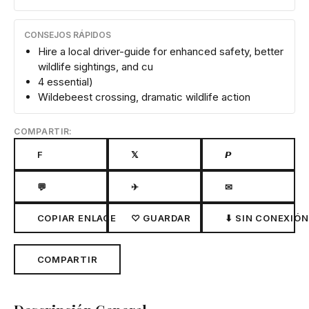
CONSEJOS RÁPIDOS
Hire a local driver-guide for enhanced safety, better
wildlife sightings, and cu
4 essential)
Wildebeest crossing, dramatic wildlife action
COMPARTIR:
F
𝕏
𝙋
💬
✈
✉
COPIAR ENLACE
♡ GUARDAR
⬇ SIN CONEXIÓN
COMPARTIR