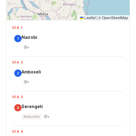
Leaflet
|
©
OpenStreetMap
DÍA 1
Nairobi
1
🧭
▾
DÍA 2
Amboseli
2
🧭
▾
DÍA 3
Serengeti
3
🧭
Atracción
▾
DÍA 4