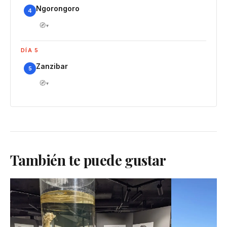
Ngorongoro
4
🧭
▾
DÍA 5
Zanzibar
5
🧭
▾
También te puede gustar