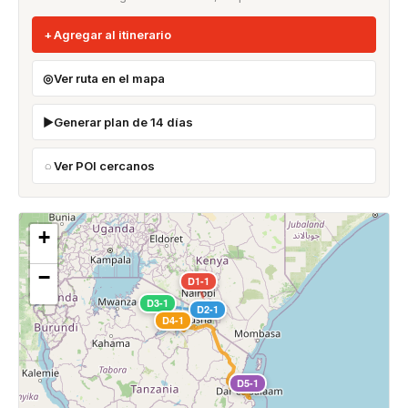
Agregar al itinerario
Ver ruta en el mapa
Generar plan de 14 días
Ver POI cercanos
+
−
D1-1
D3-1
D2-1
D4-1
D5-1