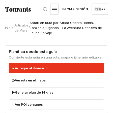
Ir al contenido principal
Tourants
INICIAR SESIÓN
🇪🇸 es
Safari en Ruta por África Oriental: Kenia,
Artículos
Inicio
/
/
Tanzania, Uganda - La Aventura Definitiva de
de Viaje
Fauna Salvaje
Planifica desde esta guía
Convierte esta guía en una ruta, mapa o itinerario editable.
Agregar al itinerario
Ver ruta en el mapa
Generar plan de 14 días
Ver POI cercanos