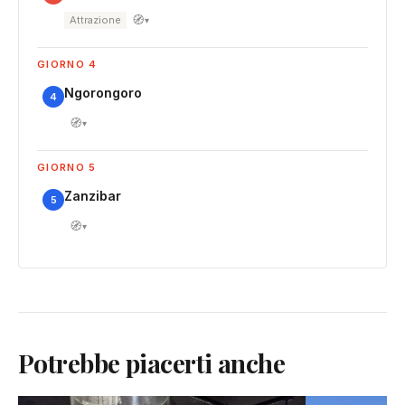
🧭
Attrazione
▾
GIORNO 4
Ngorongoro
4
🧭
▾
GIORNO 5
Zanzibar
5
🧭
▾
Potrebbe piacerti anche