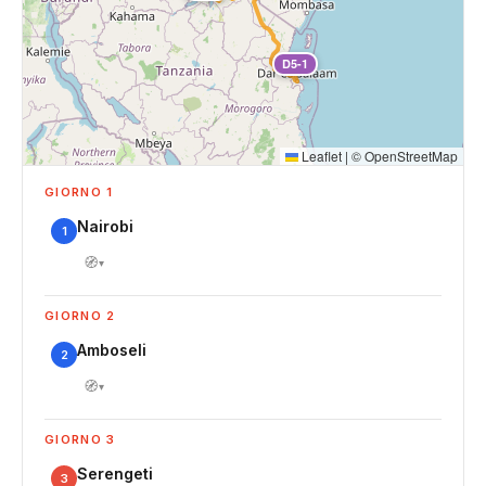
D5-1
Leaflet
|
©
OpenStreetMap
GIORNO 1
Nairobi
1
🧭
▾
GIORNO 2
Amboseli
2
🧭
▾
GIORNO 3
Serengeti
3