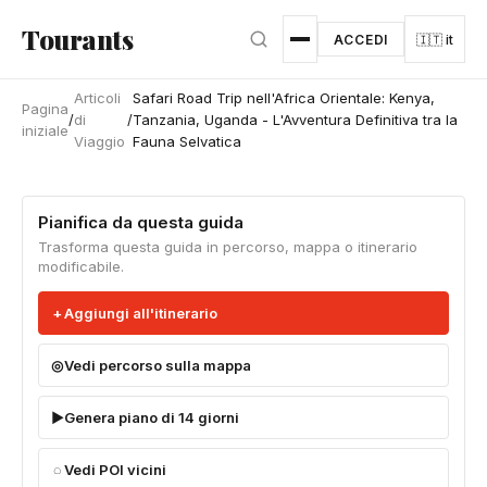
Vai al contenuto principale
Tourants
ACCEDI
🇮🇹 it
Articoli
Safari Road Trip nell'Africa Orientale: Kenya,
Pagina
/
di
/
Tanzania, Uganda - L'Avventura Definitiva tra la
iniziale
Viaggio
Fauna Selvatica
Pianifica da questa guida
Trasforma questa guida in percorso, mappa o itinerario
modificabile.
Aggiungi all'itinerario
Vedi percorso sulla mappa
Genera piano di 14 giorni
Vedi POI vicini