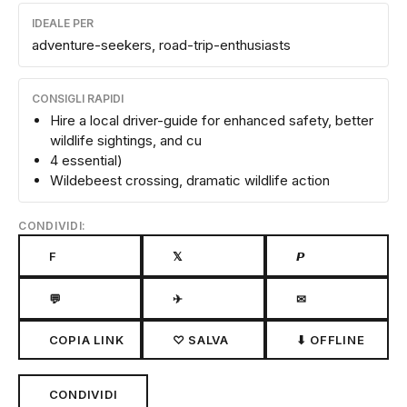
IDEALE PER
adventure-seekers, road-trip-enthusiasts
CONSIGLI RAPIDI
Hire a local driver-guide for enhanced safety, better
wildlife sightings, and cu
4 essential)
Wildebeest crossing, dramatic wildlife action
CONDIVIDI:
F
𝕏
𝙋
💬
✈
✉
COPIA LINK
♡ SALVA
⬇ OFFLINE
CONDIVIDI