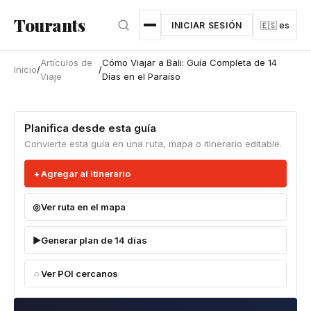
Ir al contenido principal
Tourants
INICIAR SESIÓN
🇪🇸 es
Artículos de
Cómo Viajar a Bali: Guía Completa de 14
Inicio
/
/
Viaje
Días en el Paraíso
Planifica desde esta guía
Convierte esta guía en una ruta, mapa o itinerario editable.
Agregar al itinerario
Ver ruta en el mapa
Generar plan de 14 días
Ver POI cercanos