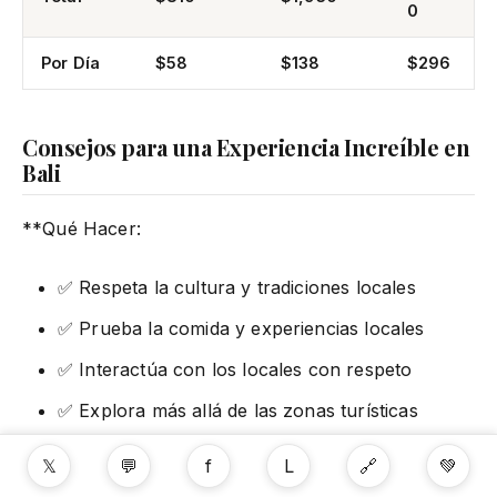
0
Por Día
$58
$138
$296
Consejos para una Experiencia Increíble en
Bali
**Qué Hacer:
✅ Respeta la cultura y tradiciones locales
✅ Prueba la comida y experiencias locales
✅ Interactúa con los locales con respeto
✅ Explora más allá de las zonas turísticas
✅ Aprende frases básicas en indonesio
𝕏
💬
f
L
🔗
💚
✅ Aprovecha los precios bajos