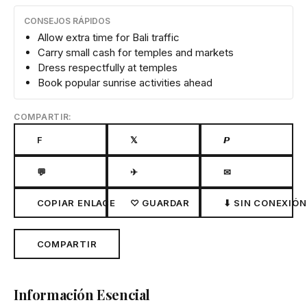
CONSEJOS RÁPIDOS
Allow extra time for Bali traffic
Carry small cash for temples and markets
Dress respectfully at temples
Book popular sunrise activities ahead
COMPARTIR:
F
𝕏
𝙋
💬
✈
✉
COPIAR ENLACE
♡ GUARDAR
⬇ SIN CONEXIÓN
COMPARTIR
Información Esencial