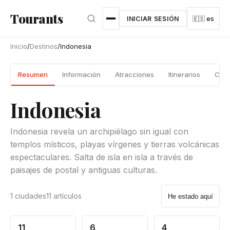
Ir al contenido principal
Tourants
INICIAR SESIÓN
🇪🇸 es
Inicio
/
Destinos
/
Indonesia
Resumen
Información
Atracciones
Itinerarios
Ciud
Indonesia
Indonesia revela un archipiélago sin igual con
templos místicos, playas vírgenes y tierras volcánicas
espectaculares. Salta de isla en isla a través de
paisajes de postal y antiguas culturas.
1 ciudades
11 artículos
He estado aquí
11
6
4