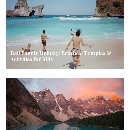
Bali
La isla paraíso de Indonesia con templos sagrados
11 guías
▼
Todas las Guías
Viajes por Carretera