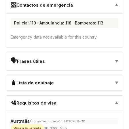
🆘
Contactos de emergencia
▼
Policía: 110 · Ambulancia: 118 · Bomberos: 113
Emergency data not available for this country.
🗣
Frases útiles
▼
🧳
Lista de equipaje
▼
🛂
Requisitos de visa
▼
Australia
Última verificación 2026-06-30
30 días
$35
Visa a la llegada