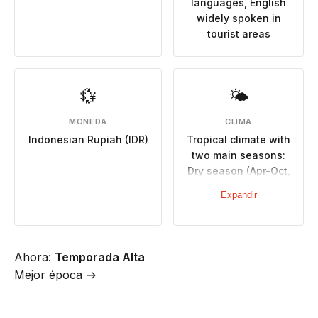
languages, English
widely spoken in
tourist areas
💱
🌤
MONEDA
CLIMA
Indonesian Rupiah (IDR)
Tropical climate with
two main seasons:
Dry season (Apr-Oct,
28-32°C, minimal
Expandir
rainfall), Wet season
(Nov-Mar, hot,
humid, heavy
rainfall, potential
Ahora:
Temporada Alta
flooding)
Mejor época →