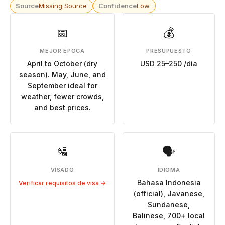
Source
Missing Source
Confidence
Low
📅
💰
MEJOR ÉPOCA
PRESUPUESTO
April to October (dry
USD 25–250 /día
season). May, June, and
September ideal for
weather, fewer crowds,
and best prices.
🛂
🗣
VISADO
IDIOMA
Bahasa Indonesia
Verificar requisitos de visa →
(official), Javanese,
Sundanese,
Balinese, 700+ local