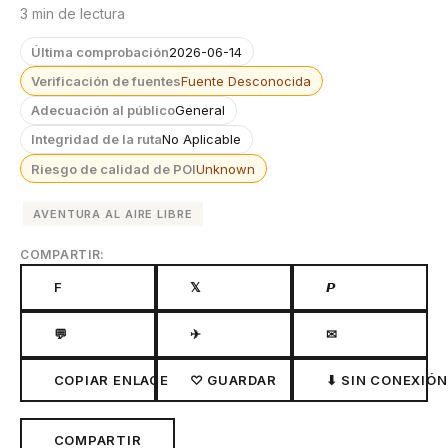
3 min de lectura
Última comprobación
2026-06-14
Verificación de fuentes
Fuente Desconocida
Adecuación al público
General
Integridad de la ruta
No Aplicable
Riesgo de calidad de POI
Unknown
AVENTURA AL AIRE LIBRE
COMPARTIR:
F
𝕏
𝙋
💬
✈
✉
COPIAR ENLACE
♡ GUARDAR
⬇ SIN CONEXIÓN
COMPARTIR