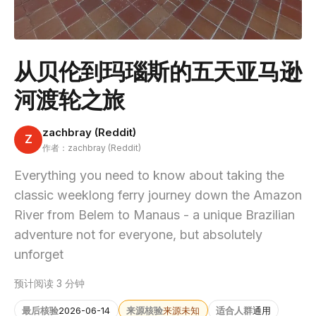
从贝伦到玛瑙斯的五天亚马逊
河渡轮之旅
zachbray (Reddit)
Z
作者：zachbray (Reddit)
Everything you need to know about taking the
classic weeklong ferry journey down the Amazon
River from Belem to Manaus - a unique Brazilian
adventure not for everyone, but absolutely
unforget
预计阅读 3 分钟
最后核验
2026-06-14
来源核验
来源未知
适合人群
通用