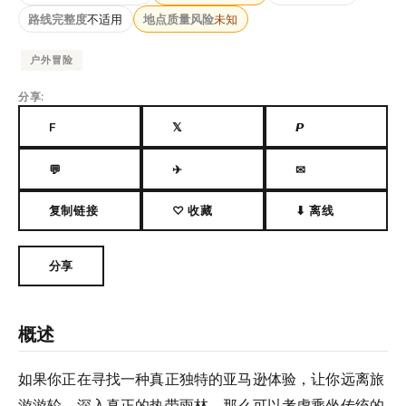
路线完整度
不适用
地点质量风险
未知
户外冒险
分享:
F
𝕏
𝙋
💬
✈
✉
复制链接
♡ 收藏
⬇ 离线
分享
概述
如果你正在寻找一种真正独特的亚马逊体验，让你远离旅
游游轮，深入真正的热带雨林，那么可以考虑乘坐传统的