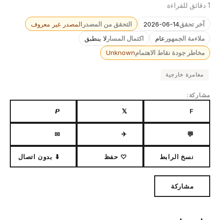
1 دقائق للقراءة
آخر تحقق
2026-06-14
التحقق من المصدر
المصدر غير معروف
ملاءمة الجمهور
عام
اكتمال المسار
لا ينطبق
مخاطر جودة نقاط الاهتمام
Unknown
مغامرة خارجية
مشاركة:
𝙋
𝕏
F
✉
✈
💬
نسخ الرابط
♡ حفظ
⬇ بدون اتصال
مشاركة