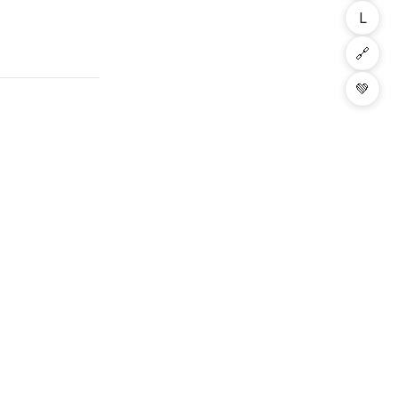
L
🔗
💚