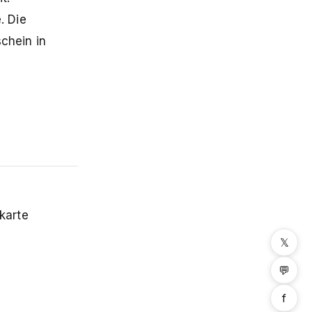
. Die
chein in
tkarte
𝕏
💬
f