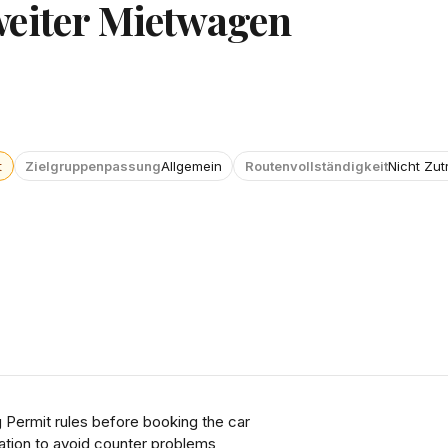
weiter Mietwagen
t
Zielgruppenpassung
Allgemein
Routenvollständigkeit
Nicht Zut
g Permit rules before booking the car
ation to avoid counter problems