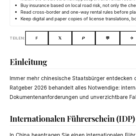
Buy insurance based on local road risk, not only the ch
Read cross-border and one-way rental rules before pla
Keep digital and paper copies of license translations,
F
𝕏
𝙋
💬
✈
TEILEN:
Einleitung
Immer mehr chinesische Staatsbürger entdecken d
Ratgeber 2026 behandelt alles Notwendige: intern
Dokumentenanforderungen und unverzichtbare Fahr
Internationalen Führerschein (IDP
In
China
beantragen Sie einen internationalen Führe