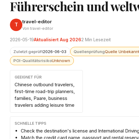
Führerschein und welt
travel-editor
T
Von travel-editor
2026-05-19
Aktualisiert Aug 2026
2 Min Lesezeit
Zuletzt geprüft
2026-06-03
Quellenprüfung
Quelle Unbekann
POI-Qualitätsrisiko
Unknown
GEEIGNET FÜR
Chinese outbound travelers,
first-time road-trip planners,
families, Paare, business
travelers adding leisure time
SCHNELLE TIPPS
Check the destination's license and International Drivin
Match the credit card name, passport and rental reserv