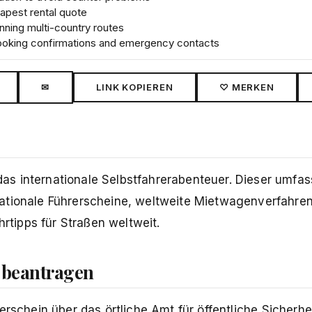
eapest rental quote
nning multi-country routes
 booking confirmations and emergency contacts
✉
LINK KOPIEREN
♡ MERKEN
as internationale Selbstfahrerabenteuer. Dieser umfa
ationale Führerscheine, weltweite Mietwagenverfahren
tipps für Straßen weltweit.
) beantragen
rschein über das örtliche Amt für öffentliche Sicherhei