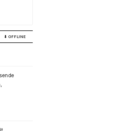
⬇ OFFLINE
ssende
,
t.