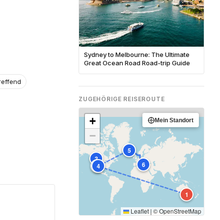
Sydney to Melbourne: The Ultimate
Great Ocean Road Road-trip Guide
reffend
ZUGEHÖRIGE REISEROUTE
+
Mein Standort
−
5
3
6
2
4
1
Leaflet
|
©
OpenStreetMap