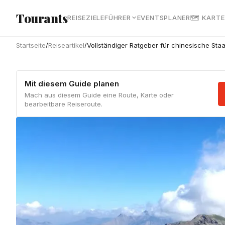
Zum Hauptinhalt springen
Tourants
REISEZIELE
FÜHRER
EVENTS
PLANER
🗺 KARTE
Startseite
/
Reiseartikel
/
Vollständiger Ratgeber für chinesische Sta
Mit diesem Guide planen
Mach aus diesem Guide eine Route, Karte oder
bearbeitbare Reiseroute.