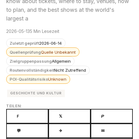
know about tickets, where to stay, venues, how
to plan, and the best shows at the world's
largest a
2026-05-13
5 Min Lesezeit
Zuletzt geprüft
2026-06-14
Quellenprüfung
Quelle Unbekannt
Zielgruppenpassung
Allgemein
Routenvollständigkeit
Nicht Zutreffend
POI-Qualitätsrisiko
Unknown
GESCHICHTE UND KULTUR
TEILEN:
F
𝕏
𝙋
💬
✈
✉