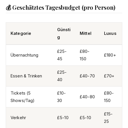
💰 Geschätztes Tagesbudget (pro Person)
Günsti
Kategorie
Mittel
Luxus
g
£25-
£80-
Übernachtung
£180+
45
150
£25-
Essen & Trinken
£40-70
£70+
40
Tickets (5
£10-
£80-
£40-80
Shows/Tag)
30
150
£15-
Verkehr
£5-10
£5-10
25