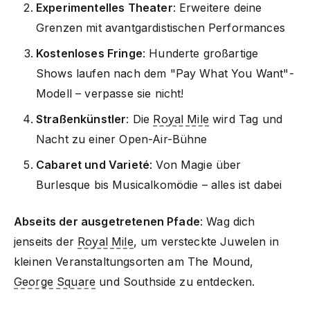
Experimentelles Theater
: Erweitere deine
Grenzen mit avantgardistischen Performances
Kostenloses Fringe
: Hunderte großartige
Shows laufen nach dem "Pay What You Want"-
Modell – verpasse sie nicht!
Straßenkünstler
: Die
Royal Mile
wird Tag und
Nacht zu einer Open-Air-Bühne
Cabaret und Varieté
: Von Magie über
Burlesque bis Musicalkomödie – alles ist dabei
Abseits der ausgetretenen Pfade
: Wag dich
jenseits der
Royal Mile
, um versteckte Juwelen in
kleinen Veranstaltungsorten am The Mound,
George Square
und Southside zu entdecken.