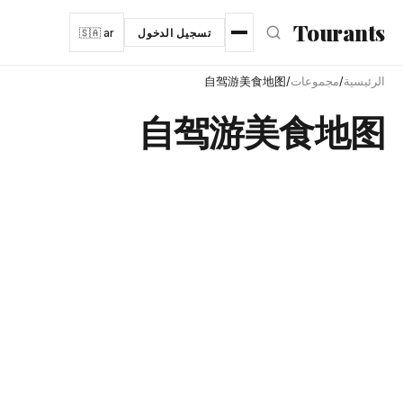
نتقل إلى المحتوى الرئيسي
Tourants
تسجيل الدخول
🇸🇦 ar
الرئيسية
/
مجموعات
/
自驾游美食地图
自驾游美食地图